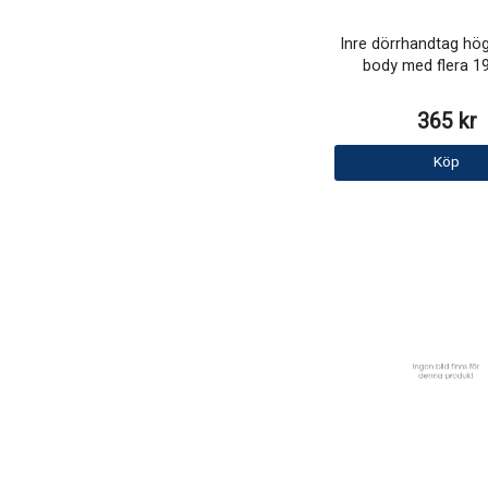
Inre dörrhandtag hö
body med flera 1
365 kr
Köp