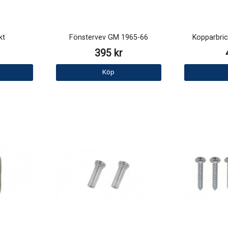
kt
Fönstervev GM 1965-66
Kopparbri
395 kr
Köp