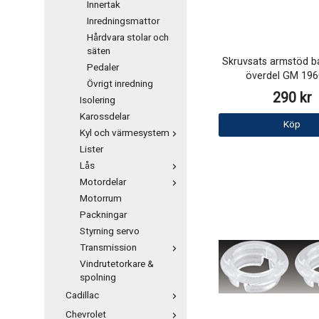
Innertak
Inredningsmattor
Hårdvara stolar och
säten
Skruvsats armstöd b
Pedaler
överdel GM 196
Övrigt inredning
290 kr
Isolering
Karossdelar
Köp
Kyl och värmesystem
Lister
Lås
Motordelar
Motorrum
Packningar
Styrning servo
Transmission
Vindrutetorkare &
spolning
Cadillac
Chevrolet