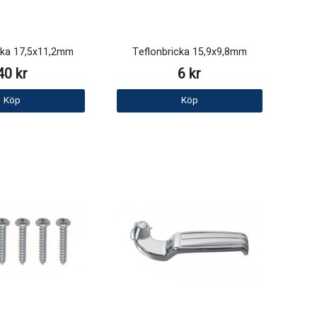
cka 17,5x11,2mm
Teflonbricka 15,9x9,8mm
40 kr
6 kr
Köp
Köp