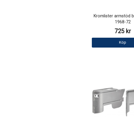
Kromlister armstöd 
1968-72
725 kr
Köp