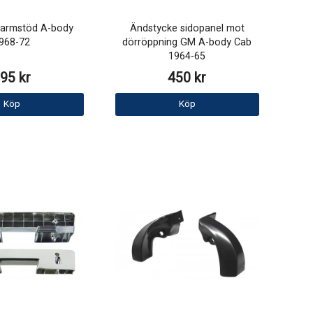
 armstöd A-body
Ändstycke sidopanel mot
968-72
dörröppning GM A-body Cab
1964-65
95 kr
450 kr
Köp
Köp