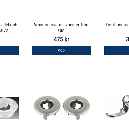
asdel och
Armstöd överdel vänster fram
Dörrhandtag
0-72
GM
475 kr
3
Köp