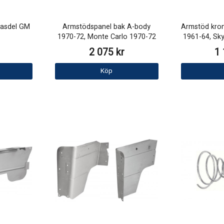
basdel GM
Armstödspanel bak A-body
Armstöd krom
1970-72, Monte Carlo 1970-72
1961-64, Sky
2 075 kr
1 
Köp