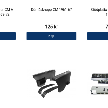
ger GM A-
Dörrlåsknopp GM 1961-67
Stödplatta
968-72
1
125 kr
7
Köp