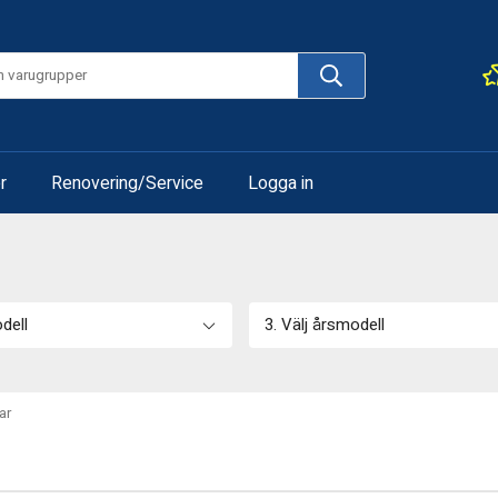
r
Renovering/Service
Logga in
odell
3. Välj årsmodell
ar