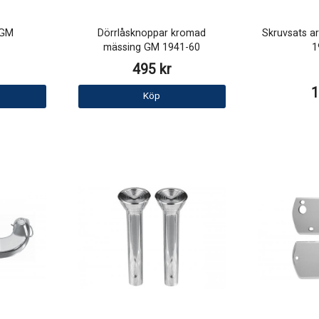
 GM
Dörrlåsknoppar kromad
Skruvsats a
mässing GM 1941-60
1
495 kr
1
Köp