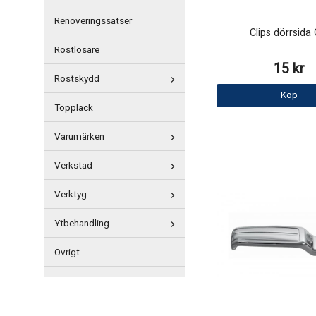
Renoveringssatser
Clips dörrsida
Rostlösare
15 kr
Rostskydd
Köp
Topplack
Varumärken
Verkstad
Verktyg
Ytbehandling
Övrigt