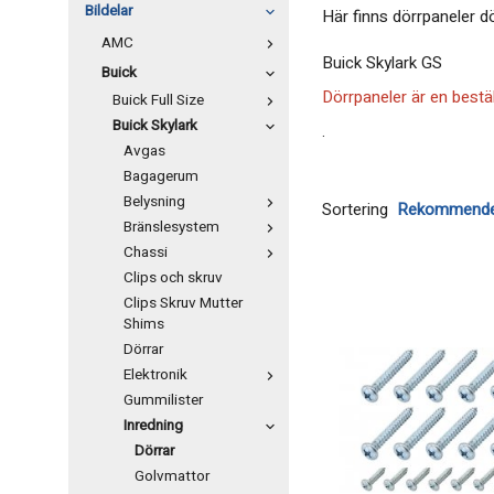
Bildelar
Här finns dörrpaneler d
AMC
Buick Skylark GS
Buick
Dörrpaneler är en bestäl
Buick Full Size
Buick Skylark
.
Avgas
Bagagerum
Belysning
Sortering
Bränslesystem
Chassi
Clips och skruv
Clips Skruv Mutter
Shims
Dörrar
Elektronik
Gummilister
Inredning
Dörrar
Golvmattor