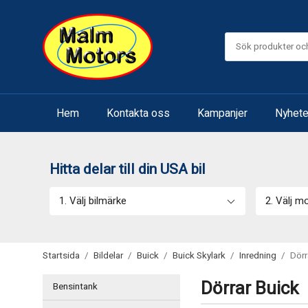
Hem
Kontakta oss
Kampanjer
Nyhete
Hitta delar till din USA bil
1. Välj bilmärke
2. Välj m
Startsida
/
Bildelar
/
Buick
/
Buick Skylark
/
Inredning
/
Dörr
Dörrar Buick
Bensintank