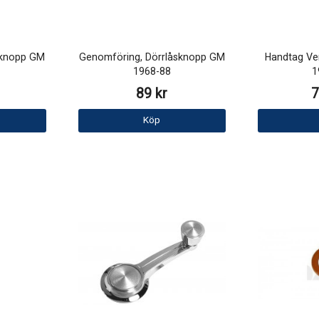
sknopp GM
Genomföring, Dörrlåsknopp GM
Handtag Ven
1968-88
1
89 kr
7
Köp