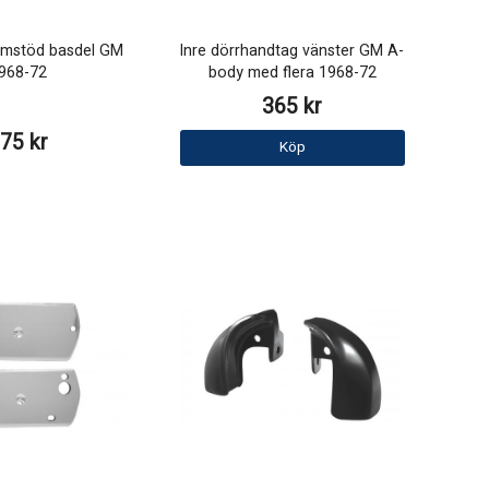
rmstöd basdel GM
Inre dörrhandtag vänster GM A-
968-72
body med flera 1968-72
365 kr
75 kr
Köp