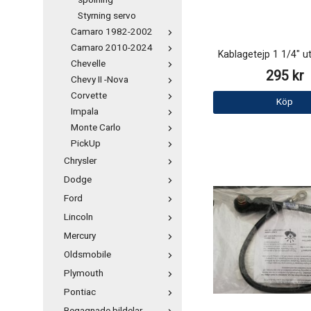
spolning
Styrning servo
Camaro 1982-2002
Camaro 2010-2024
Kablagetejp 1 1/4" ut
Chevelle
295 kr
Chevy II -Nova
Corvette
Köp
Impala
Monte Carlo
PickUp
Chrysler
Dodge
Ford
Lincoln
Mercury
Oldsmobile
Plymouth
Pontiac