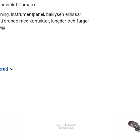
Chevrolet Camaro
sning, instrumentpanel, baklysen elhissar.
 utförande med kontakter, längder och färger.
ejp