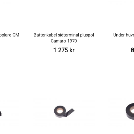
pplare GM
Batterikabel sidterminal pluspol
Under huv
Camaro 1970
1 275 kr
8