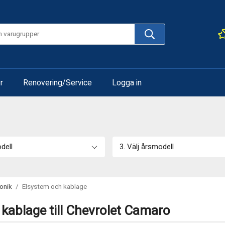
r
Renovering/Service
Logga in
odell
3. Välj årsmodell
ronik
/
Elsystem och kablage
kablage till Chevrolet Camaro