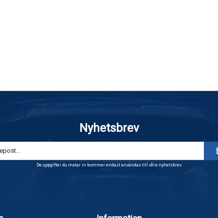
Nyhetsbrev
De uppgifter du matar in kommer endast användas till våra nyhetsbrev.