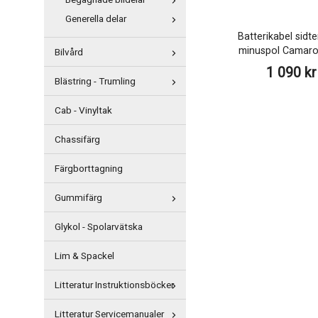
Begagnade bildelar
Generella delar
Batterikabel sidte
minuspol Camaro
Bilvård
1 090 kr
Blästring - Trumling
Cab - Vinyltak
Chassifärg
Färgborttagning
Gummifärg
Glykol - Spolarvätska
Lim & Spackel
Litteratur Instruktionsböcker
Litteratur Servicemanualer