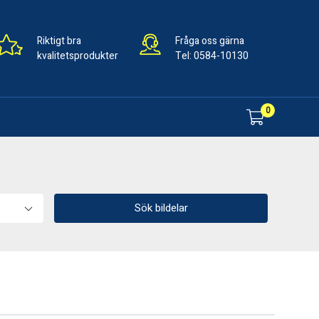
Riktigt bra
Fråga oss gärna
kvalitetsprodukter
Tel:
0584-10130
0
Sök bildelar