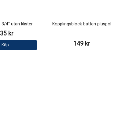
 3/4" utan klister
Kopplingsblock batteri pluspol
35 kr
149 kr
Köp