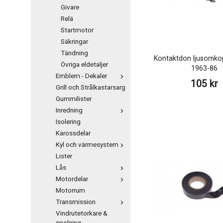
Givare
Relä
Startmotor
Säkringar
Tändning
Kontaktdon ljusomko
Övriga eldetaljer
1963-86
Emblem - Dekaler
105 kr
Grill och Strålkastarsarg
Gummilister
Inredning
Isolering
Karossdelar
Kyl och värmesystem
Lister
Lås
Motordelar
Motorrum
Transmission
Vindrutetorkare &