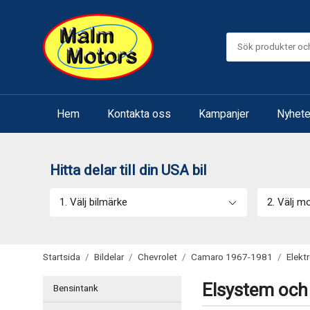
Hem
Kontakta oss
Kampanjer
Nyhete
Hitta delar till din USA bil
1. Välj bilmärke
2. Välj m
Startsida
/
Bildelar
/
Chevrolet
/
Camaro 1967-1981
/
Elekt
Elsystem och 
Bensintank