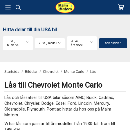
Hitta delar till din USA bil
1. Välj
3. Välj
2. Välj modell
Sök bildelar
bilmärke
årsmodell
Startsida
/
Bildelar
/
Chevrolet
/
Monte Carlo
/
Lås
Lås till Chevrolet Monte Carlo
Lås och låssatser till USA bilar såsom AMC, Buick, Cadillac,
Chevrolet, Chrysler, Dodge, Edsel, Ford, Lincoln, Mercury,
Oldsmobile, Plymouth, Pontiac hittar du hos oss på Malm
Motors.
Vi har lås som passar till årsmodeller från 1930-tal fram till
1990-tal.