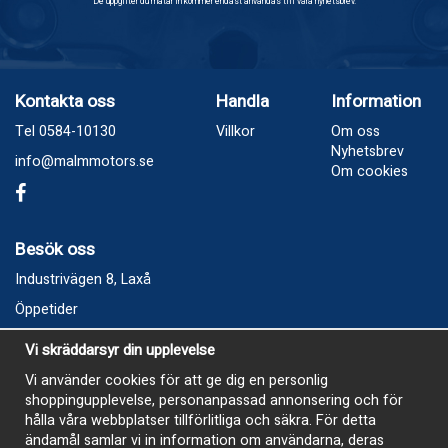
De uppgifter du matar in kommer endast användas till våra nyhetsbrev.
Kontakta oss
Handla
Information
Tel 0584-10130
Villkor
Om oss
Nyhetsbrev
info@malmmotors.se
Om cookies
Besök oss
Industrivägen 8, Laxå
Öppetider
Vecka 32
Vi skräddarsyr din upplevelse
Måndag kl 9-12, kl 13 - 15
Vi använder cookies för att ge dig en personlig
Onsdag kl 9-12, kl 13 - 15
shoppingupplevelse, personanpassad annonsering och för
Tisdag, Tordag och Fredag stängt
hålla våra webbplatser tillförlitliga och säkra. För detta
ändamål samlar vi in information om användarna, deras