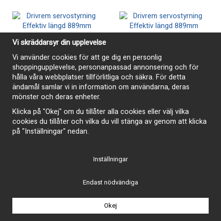
Vi skräddarsyr din upplevelse
Vi använder cookies för att ge dig en personlig
shoppingupplevelse, personanpassad annonsering och för
hålla våra webbplatser tillförlitliga och säkra. För detta
ändamål samlar vi in information om användarna, deras
mönster och deras enheter.
Klicka på "Okej" om du tillåter alla cookies eller välj vilka
cookies du tillåter och vilka du vill stänga av genom att klicka
på "Inställningar" nedan.
Driv/fläktrem 7370 939mm
Driv/fläktrem 7365 927mm
190 kr
190 kr
Inställningar
Köp
Köp
Endast nödvändiga
Okej