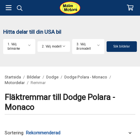
Hitta delar till din USA bil
1. Välj
3. Välj
2. Välj modell
Sök bildelar
bilmärke
årsmodell
Startsida
/
Bildelar
/
Dodge
/
Dodge Polara - Monaco
/
Motordelar
/
Remmar
Fläktremmar till Dodge Polara -
Monaco
Sortering