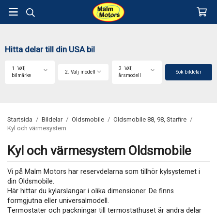
Hitta delar till din USA bil
1. Välj
3. Välj
2. Välj modell
Sök bildelar
bilmärke
årsmodell
Startsida
/
Bildelar
/
Oldsmobile
/
Oldsmobile 88, 98, Starfire
/
Kyl och värmesystem
Kyl och värmesystem Oldsmobile
Vi på Malm Motors har reservdelarna som tillhör kylsystemet i
din Oldsmobile.
Här hittar du kylarslangar i olika dimensioner. De finns
formgjutna eller universalmodell.
Termostater och packningar till termostathuset är andra delar