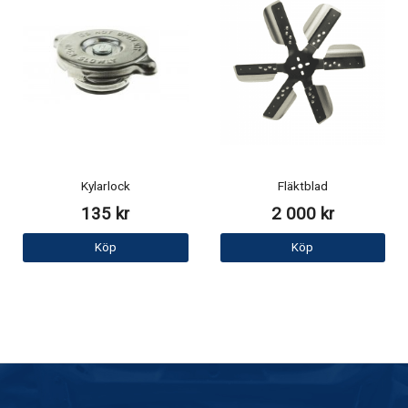
Kylarlock
Fläktblad
135 kr
2 000 kr
Köp
Köp