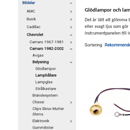
Bildelar
Glödlampor och la
AMC
Buick
Det är lätt att glömma 
Cadillac
eller svagt ljus som gör
instrumentpanelen till 
Chevrolet
Camaro 1967-1981
Sortering
Camaro 1982-2002
Avgas
Belysning
Glödlampor
Lamphållare
Lampglas
Strålkastare
Bränslesystem
Chassi
Clips Skruv Mutter
Shims
Elektronik
Gummilister