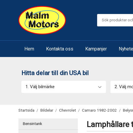
Hem
Kontakta oss
Kampanjer
Nyhete
Hitta delar till din USA bil
1. Välj bilmärke
2. Välj m
Startsida
/
Bildelar
/
Chevrolet
/
Camaro 1982-2002
/
Belys
Lamphållare t
Bensintank