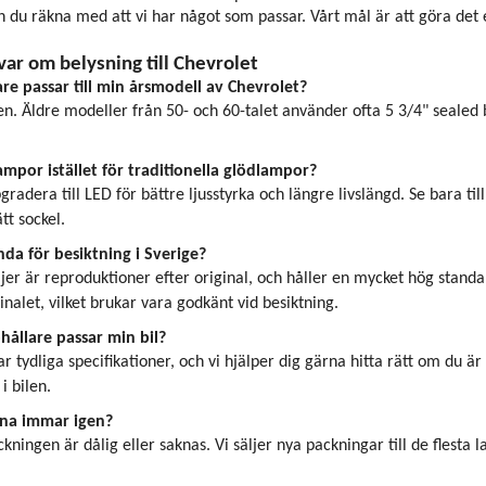
 du räkna med att vi har något som passar. Vårt mål är att göra det enk
var om belysning till Chevrolet
are passar till min årsmodell av Chevrolet?
n. Äldre modeller från 50- och 60-talet använder ofta 5 3/4" sealed b
mpor istället för traditionella glödlampor?
gradera till LED för bättre ljusstyrka och längre livslängd. Se bara t
tt sockel.
da för besiktning i Sverige?
äljer är reproduktioner efter original, och håller en mycket hög sta
inalet, vilket brukar vara godkänt vid besiktning.
hållare passar min bil?
r tydliga specifikationer, och vi hjälper dig gärna hitta rätt om du ä
i bilen.
na immar igen?
kningen är dålig eller saknas. Vi säljer nya packningar till de flesta la