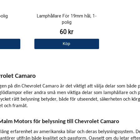
olig
Lamphållare För 19mm hål, 1-
polig
60 kr
Köp
evrolet Camaro
gen på din Chevrolet Camaro är det viktigt att välja delar som både p
 glödlampor eller andra små men viktiga delar som lamphållare och pa
et rätt belysning betyder, både för utseendet, säkerheten och körgläd
et och framåt.
 Malm Motors för belysning till Chevrolet Camaro
ång erfarenhet av amerikanska bilar och deras belysningssystem. Det 
antörer utifrån både kvalitet och passform. Oavsett om du letar efter 