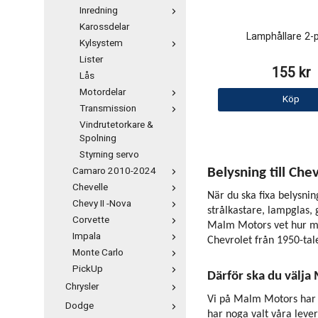
Inredning
Karossdelar
Lamphållare 2-p
Kylsystem
Lister
155 kr
Lås
Motordelar
Köp
Transmission
Vindrutetorkare &
Spolning
Styrning servo
Camaro 2010-2024
Belysning till Ch
Chevelle
När du ska fixa belysnin
Chevy II -Nova
strålkastare, lampglas,
Corvette
Malm Motors vet hur myck
Impala
Chevrolet från 1950-tal
Monte Carlo
PickUp
Därför ska du välja
Chrysler
Vi på Malm Motors har l
Dodge
har noga valt våra lever