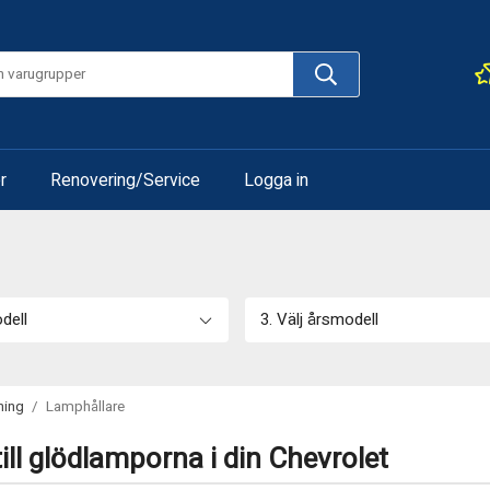
r
Renovering/Service
Logga in
odell
3. Välj årsmodell
ning
/
Lamphållare
ill glödlamporna i din Chevrolet