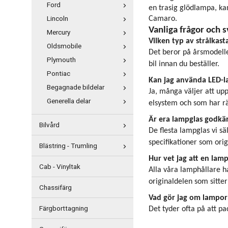
Ford
en trasig glödlampa, kan
Lincoln
Camaro.
Vanliga frågor och s
Mercury
Vilken typ av strålkast
Oldsmobile
Det beror på årsmodelle
Plymouth
bil innan du beställer.
Pontiac
Kan jag använda LED-la
Begagnade bildelar
Ja, många väljer att upp
Generella delar
elsystem och som har rä
Är era lampglas godkän
Bilvård
De flesta lampglas vi s
specifikationer som orig
Blästring - Trumling
Hur vet jag att en lamp
Cab - Vinyltak
Alla våra lamphållare ha
originaldelen som sitter 
Chassifärg
Vad gör jag om lampor
Färgborttagning
Det tyder ofta på att pac