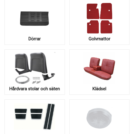
Dörrar
Golvmattor
Hårdvara stolar och säten
Klädsel