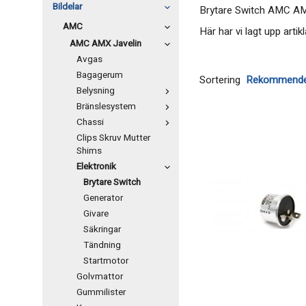
Bildelar
Brytare Switch AMC AM
AMC
Här har vi lagt upp arti
AMC AMX Javelin
Avgas
Bagagerum
Sortering
Belysning
Bränslesystem
Chassi
Clips Skruv Mutter
Shims
Elektronik
Brytare Switch
Generator
Givare
Säkringar
Tändning
Startmotor
Golvmattor
Gummilister