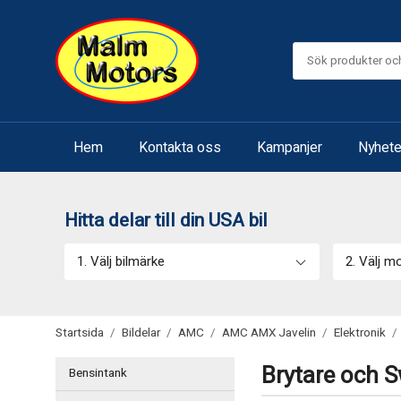
Hem
Kontakta oss
Kampanjer
Nyhete
Hitta delar till din USA bil
1. Välj bilmärke
2. Välj m
Startsida
/
Bildelar
/
AMC
/
AMC AMX Javelin
/
Elektronik
/
Brytare och S
Bensintank