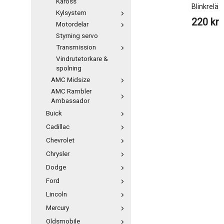
Kaross
Blinkrelä
Kylsystem
220 kr
Motordelar
Styrning servo
Transmission
Vindrutetorkare &
spolning
AMC Midsize
AMC Rambler
Ambassador
Buick
Cadillac
Chevrolet
Chrysler
Dodge
Ford
Lincoln
Mercury
Oldsmobile