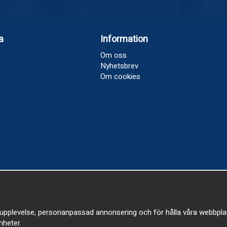
a
Information
Om oss
Nyhetsbrev
Om cookies
upplevelse, personanpassad annonsering och för hålla våra webbplatser
heter.