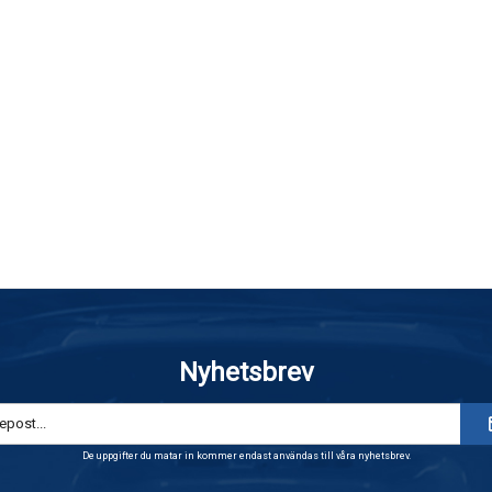
Nyhetsbrev
De uppgifter du matar in kommer endast användas till våra nyhetsbrev.