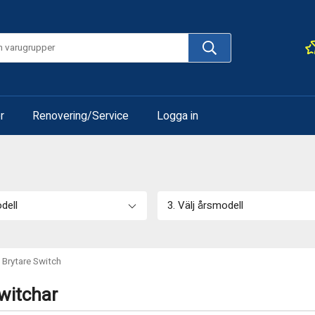
r
Renovering/Service
Logga in
odell
3. Välj årsmodell
Brytare Switch
witchar