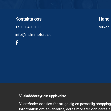
Kontakta oss
Handl
Tel 0584-10130
Villkor
info@malmmotors.se
Vi skräddarsyr din upplevelse
Vi använder cookies för att ge dig en personlig shopping
information om användarna, deras mönster och deras en