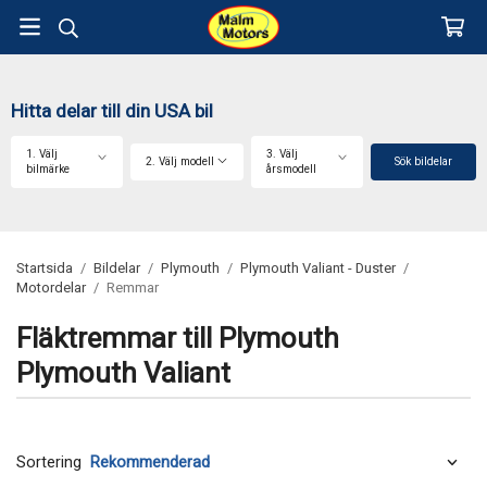
Hitta delar till din USA bil
1. Välj
3. Välj
2. Välj modell
Sök bildelar
bilmärke
årsmodell
Startsida
/
Bildelar
/
Plymouth
/
Plymouth Valiant - Duster
/
Motordelar
/
Remmar
Fläktremmar till Plymouth
Plymouth Valiant
Sortering