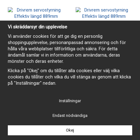
Vi skräddarsyr din upplevelse
Vi använder cookies för att ge dig en personlig
shoppingupplevelse, personanpassad annonsering och för
hålla våra webbplatser tillförlitliga och säkra. För detta
ändamål samlar vi in information om användarna, deras
mönster och deras enheter.
Klicka på "Okej" om du tillåter alla cookies eller välj vilka
cookies du tillåter och vilka du vill stänga av genom att klicka
på "Inställningar" nedan.
Driv/fläktrem 7370 939mm
Driv/fläktrem 7365 927mm
190 kr
190 kr
Inställningar
Köp
Köp
Endast nödvändiga
Okej