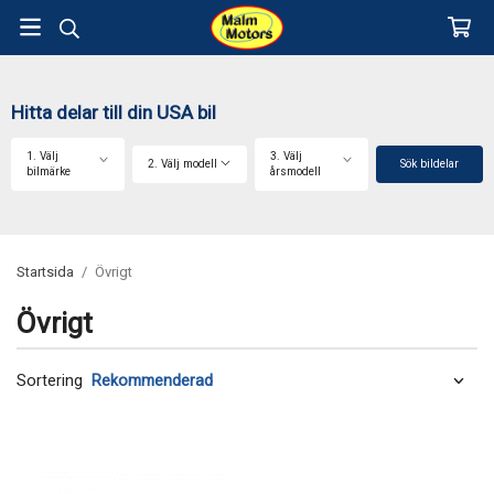
Hitta delar till din USA bil
1. Välj
3. Välj
2. Välj modell
Sök bildelar
bilmärke
årsmodell
Startsida
/
Övrigt
Övrigt
Sortering