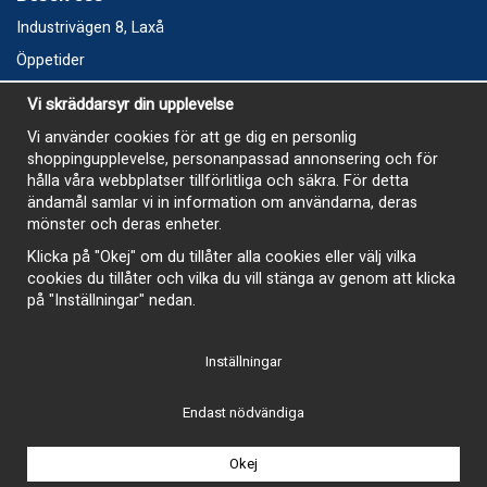
Industrivägen 8, Laxå
Öppetider
Vecka 32
Vi skräddarsyr din upplevelse
Måndag kl 9-12, kl 13 - 15
Vi använder cookies för att ge dig en personlig
Onsdag kl 9-12, kl 13 - 15
shoppingupplevelse, personanpassad annonsering och för
Tisdag, Tordag och Fredag stängt
hålla våra webbplatser tillförlitliga och säkra. För detta
ändamål samlar vi in information om användarna, deras
E-Handelsbutiken är öppen och paket skickas hela
mönster och deras enheter.
sommaren
Klicka på "Okej" om du tillåter alla cookies eller välj vilka
cookies du tillåter och vilka du vill stänga av genom att klicka
på "Inställningar" nedan.
Inställningar
-
Endast nödvändiga
Okej
Drift & produktion:
Wikinggruppen