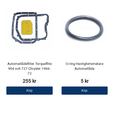
Automatlådefilter Torqueflite
O-ring Hastighetsmätare
904 och 727 Chrysler 1966-
Automatlåda
72
255 kr
5 kr
Köp
Köp