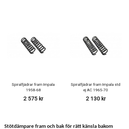
Spiralfjädrar fram Impala
Spiralfjädrar fram Impala std
1958-68
ej AC 1965-70
2 575 kr
2 130 kr
Stötdämpare fram och bak för rätt känsla bakom