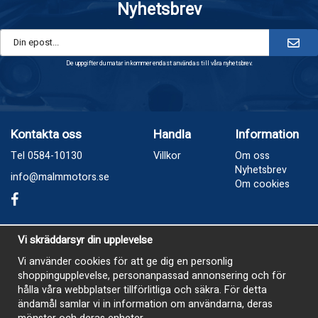
Nyhetsbrev
De uppgifter du matar in kommer endast användas till våra nyhetsbrev.
Kontakta oss
Handla
Information
Tel 0584-10130
Villkor
Om oss
Nyhetsbrev
info@malmmotors.se
Om cookies
Besök oss
Vi skräddarsyr din upplevelse
Industrivägen 8, Laxå
Vi använder cookies för att ge dig en personlig
shoppingupplevelse, personanpassad annonsering och för
Öppetider
hålla våra webbplatser tillförlitliga och säkra. För detta
Måndag - Tisdag 13-17
ändamål samlar vi in information om användarna, deras