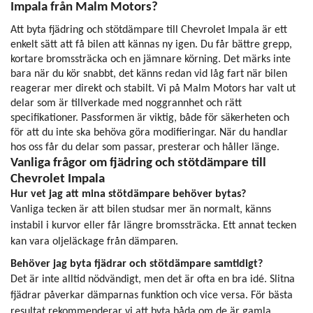
Impala från Malm Motors?
Att byta fjädring och stötdämpare till Chevrolet Impala är ett
enkelt sätt att få bilen att kännas ny igen. Du får bättre grepp,
kortare bromssträcka och en jämnare körning. Det märks inte
bara när du kör snabbt, det känns redan vid låg fart när bilen
reagerar mer direkt och stabilt. Vi på Malm Motors har valt ut
delar som är tillverkade med noggrannhet och rätt
specifikationer. Passformen är viktig, både för säkerheten och
för att du inte ska behöva göra modifieringar. När du handlar
hos oss får du delar som passar, presterar och håller länge.
Vanliga frågor om fjädring och stötdämpare till
Chevrolet Impala
Hur vet jag att mina stötdämpare behöver bytas?
Vanliga tecken är att bilen studsar mer än normalt, känns
instabil i kurvor eller får längre bromssträcka. Ett annat tecken
kan vara oljeläckage från dämparen.
Behöver jag byta fjädrar och stötdämpare samtidigt?
Det är inte alltid nödvändigt, men det är ofta en bra idé. Slitna
fjädrar påverkar dämparnas funktion och vice versa. För bästa
resultat rekommenderar vi att byta båda om de är gamla.