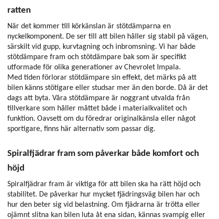
ratten
När det kommer till körkänslan är stötdämparna en
nyckelkomponent. De ser till att bilen håller sig stabil på vägen,
särskilt vid gupp, kurvtagning och inbromsning. Vi har både
stötdämpare fram och stötdämpare bak som är specifikt
utformade för olika generationer av Chevrolet Impala.
Med tiden förlorar stötdämpare sin effekt, det märks på att
bilen känns stötigare eller studsar mer än den borde. Då är det
dags att byta. Våra stötdämpare är noggrant utvalda från
tillverkare som håller måttet både i materialkvalitet och
funktion. Oavsett om du föredrar originalkänsla eller något
sportigare, finns här alternativ som passar dig.
Spiralfjädrar fram som påverkar både komfort och
höjd
Spiralfjädrar fram är viktiga för att bilen ska ha rätt höjd och
stabilitet. De påverkar hur mycket fjädringsväg bilen har och
hur den beter sig vid belastning. Om fjädrarna är trötta eller
ojämnt slitna kan bilen luta åt ena sidan, kännas svampig eller