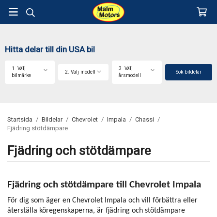
Hitta delar till din USA bil
1. Välj
3. Välj
2. Välj modell
Sök bildelar
bilmärke
årsmodell
Startsida
/
Bildelar
/
Chevrolet
/
Impala
/
Chassi
/
Fjädring stötdämpare
Fjädring och stötdämpare
Fjädring och stötdämpare till Chevrolet Impala
För dig som äger en Chevrolet Impala och vill förbättra eller
återställa köregenskaperna, är fjädring och stötdämpare