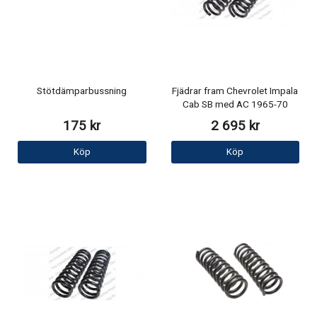
Stötdämparbussning
Fjädrar fram Chevrolet Impala
Cab SB med AC 1965-70
175 kr
2 695 kr
Köp
Köp