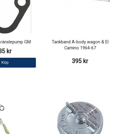
Bränslepump GM
Tankband A-body wagon & El
Camino 1964-67
35 kr
395 kr
Köp