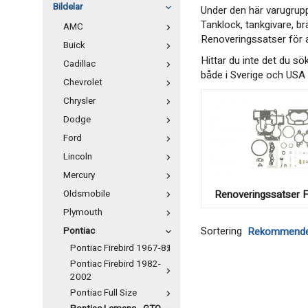
Bildelar
Under den här varugrupp
Tanklock, tankgivare, br
AMC
Renoveringssatser för 
Buick
Hittar du inte det du sö
Cadillac
både i Sverige och USA s
Chevrolet
Chrysler
Dodge
Ford
Lincoln
Mercury
Renoveringssatser 
Oldsmobile
Plymouth
Sortering
Pontiac
Pontiac Firebird 1967-81
Pontiac Firebird 1982-
2002
Pontiac Full Size