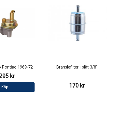
 Pontiac 1969-72
Bränslefilter i plåt 3/8"
295 kr
170 kr
Köp