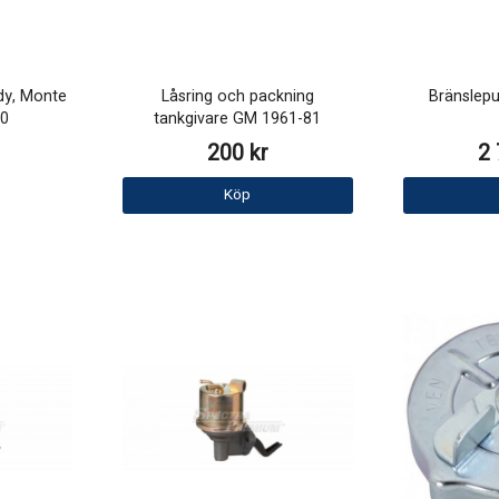
dy, Monte
Låsring och packning
Bränsle
70
tankgivare GM 1961-81
200 kr
2 
Köp