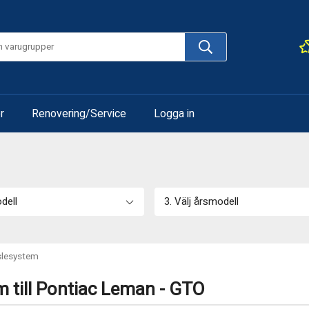
r
Renovering/Service
Logga in
odell
3. Välj årsmodell
slesystem
 till Pontiac Leman - GTO