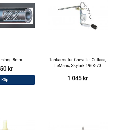
leslang 8mm
Tankarmatur Chevelle, Cutlass,
LeMans, Skylark 1968-70
50 kr
1 045 kr
Köp