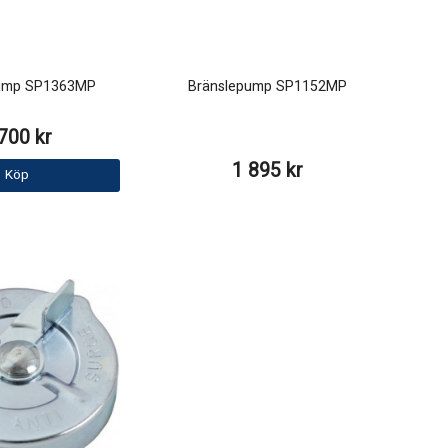
pump SP1363MP
Bränslepump SP1152MP
700 kr
1 895 kr
Köp