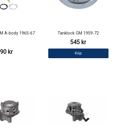
GM A-body 1965-67
Tanklock GM 1959-72
545 kr
90 kr
Köp