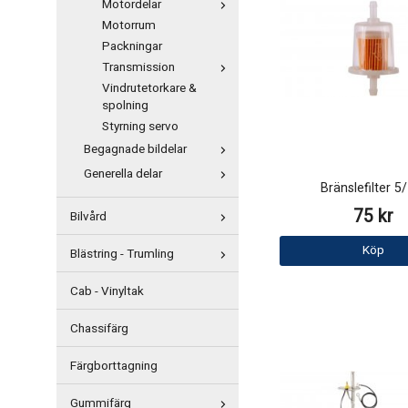
Motordelar
Motorrum
Packningar
Transmission
Vindrutetorkare &
spolning
Styrning servo
Begagnade bildelar
Generella delar
Bränslefilter 5
75 kr
Bilvård
Köp
Blästring - Trumling
Cab - Vinyltak
Chassifärg
Färgborttagning
Gummifärg