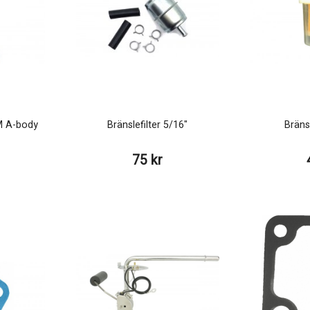
M A-body
Bränslefilter 5/16"
Bränsl
75 kr