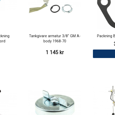
kning
Tankgivare armatur 3/8" GM A-
Packning 
Ford
body 1968-70
1 145 kr