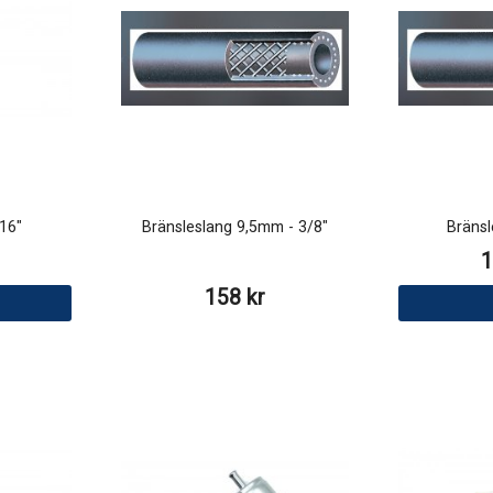
/16"
Bränsleslang 9,5mm - 3/8"
Bräns
1
158 kr