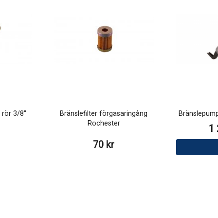
 rör 3/8"
Bränslefilter förgasaringång
Bränslepump
Rochester
1 
70 kr