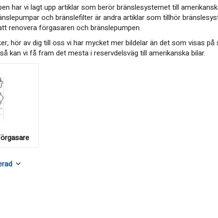
en har vi lagt upp artiklar som berör bränslesystemet till amerikansk
änslepumpar och bränslefilter är andra artiklar som tillhör bränslesy
att renovera förgasaren och bränslepumpen.
ker, hör av dig till oss vi har mycket mer bildelar än det som visas 
å kan vi få fram det mesta i reservdelsväg till amerikanska bilar.
Förgasare