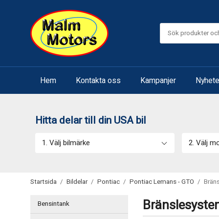
Hem
Kontakta oss
Kampanjer
Nyhete
Hitta delar till din USA bil
1. Välj bilmärke
2. Välj m
Startsida
/
Bildelar
/
Pontiac
/
Pontiac Lemans - GTO
/
Brän
Bränslesystem
Bensintank