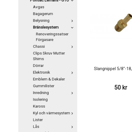
Pontiac Lemans - GTO
Avgas
Bagagerum
Belysning
Bränslesystem
Renoveringssatser
Förgasare
Chassi
Clips Skruv Mutter
Shims
Dörrar
Slangnippel 5/8"-18,
Elektronik
Emblem & Dekaler
Gummilister
50 kr
Inredning
Isolering
Kaross
Kyl och värmesystem
Lister
Lås