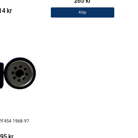
265 kr
14 kr
Köp
r PF454 1968-97
95 kr