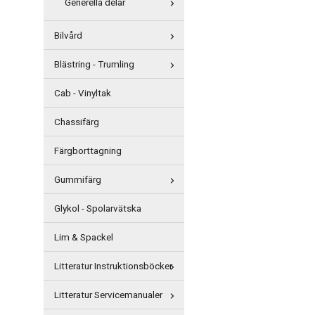
Generella delar
Bilvård
Blästring - Trumling
Cab - Vinyltak
Chassifärg
Färgborttagning
Gummifärg
Glykol - Spolarvätska
Lim & Spackel
Litteratur Instruktionsböcker
Litteratur Servicemanualer