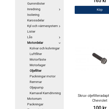
165 kr
Gummilister
Inredning
Köp
Isolering
Karossdelar
Kyl och värmesystem
Lister
Lås
Motordelar
Kolvar och kolvringar
Luftfilter
Motorfäste
Motorlager
Oljefilter
Packningar motor
Remmar
Oljepump
Kamaxel Kamdrivning
Skruv oljefilteradap
Motorrum
Chevrolet
Packningar
100 kr