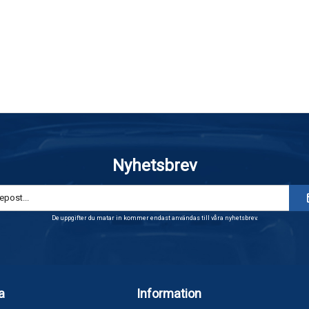
Nyhetsbrev
De uppgifter du matar in kommer endast användas till våra nyhetsbrev.
a
Information