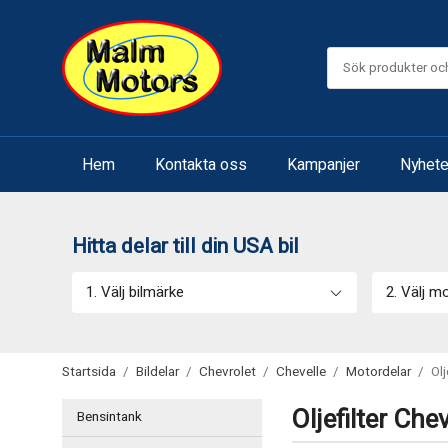
Hem
Kontakta oss
Kampanjer
Nyhete
Hitta delar till din USA bil
1. Välj bilmärke
2. Välj m
Startsida
/
Bildelar
/
Chevrolet
/
Chevelle
/
Motordelar
/
Olj
Oljefilter Che
Bensintank