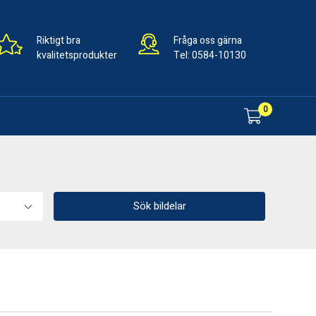
Riktigt bra
Fråga oss gärna
kvalitetsprodukter
Tel:
0584-10130
0
Sök bildelar