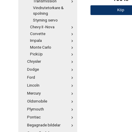
Transmission
Vindrutetorkare &
Köp
spolning
Styrning servo
Chevy II -Nova
Corvette
Impala
Monte Carlo
PickUp
Chrysler
Dodge
Ford
Lincoln
Mercury
Oldsmobile
Plymouth
Pontiac
Begagnade bildelar