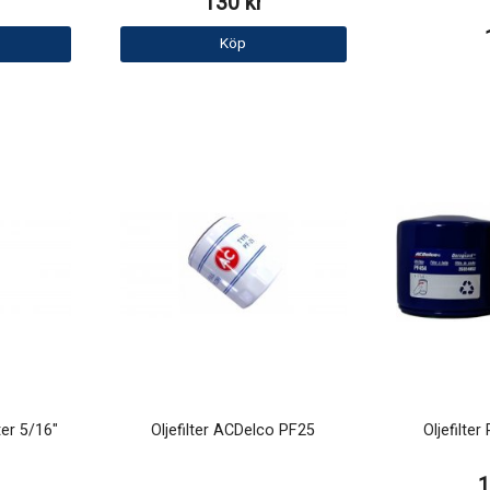
130 kr
Köp
ter 5/16"
Oljefilter ACDelco PF25
Oljefilte
1