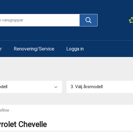
r
Renovering/Service
Logga in
odell
3. Välj årsmodell
efilter
vrolet Chevelle