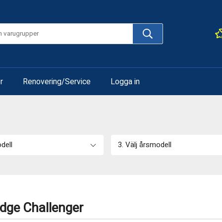
r
Renovering/Service
Logga in
odell
3. Välj årsmodell
dge Challenger