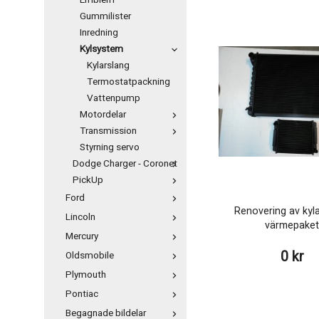
Emblem
Gummilister
Inredning
Kylsystem
Kylarslang
Termostatpackning
Vattenpump
Motordelar
Transmission
Styrning servo
Dodge Charger - Coronet
PickUp
Ford
Renovering av kyl
Lincoln
värmepake
Mercury
0 kr
Oldsmobile
Plymouth
Pontiac
Begagnade bildelar