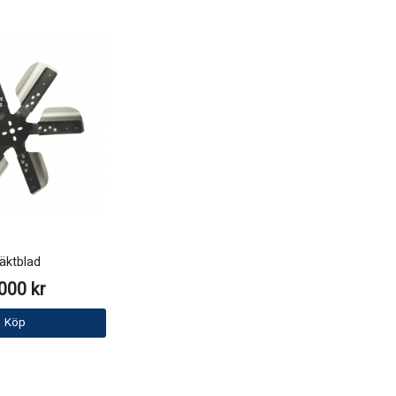
läktblad
000 kr
Köp