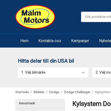
Hem
Kontakta oss
Kampanjer
Nyhete
Hitta delar till din USA bil
1. Välj bilmärke
2. Välj m
Startsida
/
Bildelar
/
Dodge
/
Dodge Challenger
/
Kylsystem
Kylsystem Do
Bensintank