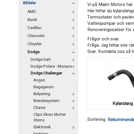
Bildelar
Vi på Malm Motors har r
Här hittar du kylarslang
AMC
Termostater och packning
Buick
Vattenpumpar och värmee
Cadillac
Renoveringssatser för a
Chevrolet
Frågor och svar:
Chrysler
Fråga: Jag hittar inte rä
Svar: Kontakta oss så h
Dodge
Dodge Dart
Dodge Polara - Monaco
Dodge Challenger
Avgas
Bagagerum
Belysning
Bränslesystem
Kylarslang
Chassi
Clips Skruv Mutter
Sortering
Shims
Elektronik