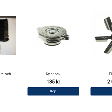
are och
Kylarlock
F
t
135 kr
2 
Köp