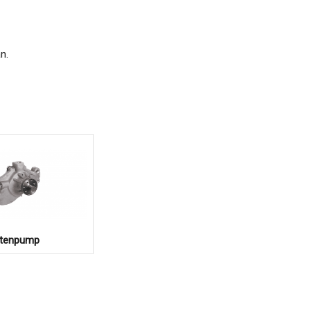
n.
ttenpump