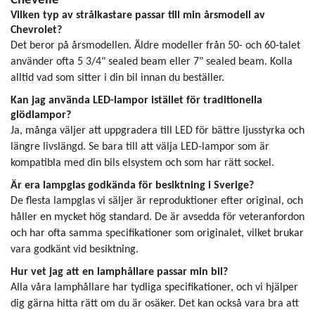
Chevelle
Vilken typ av strålkastare passar till min årsmodell av
Chevrolet?
Det beror på årsmodellen. Äldre modeller från 50- och 60-talet
använder ofta 5 3/4" sealed beam eller 7" sealed beam. Kolla
alltid vad som sitter i din bil innan du beställer.
Kan jag använda LED-lampor istället för traditionella
glödlampor?
Ja, många väljer att uppgradera till LED för bättre ljusstyrka och
längre livslängd. Se bara till att välja LED-lampor som är
kompatibla med din bils elsystem och som har rätt sockel.
Är era lampglas godkända för besiktning i Sverige?
De flesta lampglas vi säljer är reproduktioner efter original, och
håller en mycket hög standard. De är avsedda för veteranfordon
och har ofta samma specifikationer som originalet, vilket brukar
vara godkänt vid besiktning.
Hur vet jag att en lamphållare passar min bil?
Alla våra lamphållare har tydliga specifikationer, och vi hjälper
dig gärna hitta rätt om du är osäker. Det kan också vara bra att