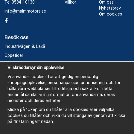
Tel 0584-10130
Villkor
Om oss
Nyhetsbrev
info@malmmotors.se
Om cookies
Besök oss
Industrivägen 8, Laxå
Öppetider
Vecka 32
Vi skräddarsyr din upplevelse
Måndag kl 9-12, kl 13 - 15
Vi använder cookies för att ge dig en personlig
Onsdag kl 9-12, kl 13 - 15
shoppingupplevelse, personanpassad annonsering och för
Tisdag, Tordag och Fredag stängt
hålla våra webbplatser tillförlitliga och säkra. För detta
ändamål samlar vi in information om användarna, deras
E-Handelsbutiken är öppen och paket skickas hela
mönster och deras enheter.
sommaren
Klicka på "Okej" om du tillåter alla cookies eller välj vilka
cookies du tillåter och vilka du vill stänga av genom att klicka
på "Inställningar" nedan.