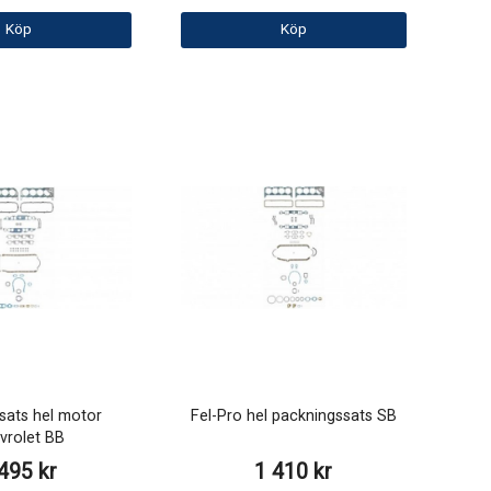
Köp
Köp
sats hel motor
Fel-Pro hel packningssats SB
vrolet BB
495 kr
1 410 kr