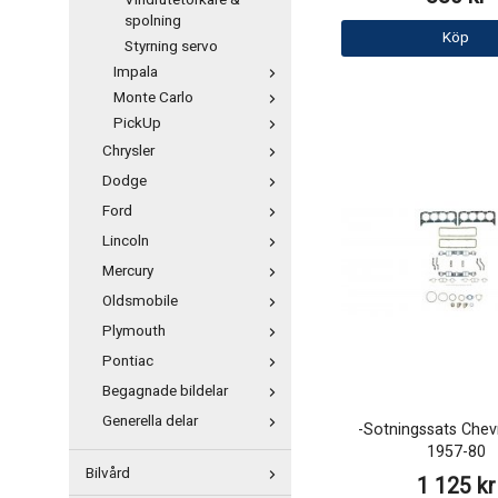
Vindrutetorkare &
spolning
Köp
Styrning servo
Impala
Monte Carlo
PickUp
Chrysler
Dodge
Ford
Lincoln
Mercury
Oldsmobile
Plymouth
Pontiac
Begagnade bildelar
Generella delar
-Sotningssats Chev
1957-80
Bilvård
1 125 kr