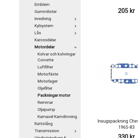
Emblem
205 kr
Gummilister
Inredning
Kylsystem
Lås
Karossdelar
Motordelar
Kolvar och kolvringar
Corvette
Luftfilter
Motorfäste
Motorlager
Oljefilter
Packningar motor
Remmar
Oljepump
Kamaxel Kamdrivning
Insugspackning Che
Rattstång
1965-83
Transmission
330 kr