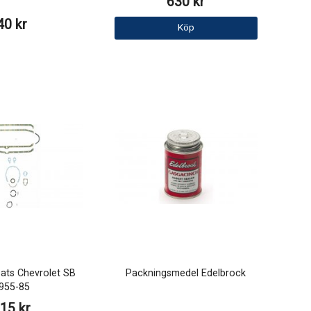
630 kr
40 kr
Köp
ats Chevrolet SB
Packningsmedel Edelbrock
955-85
15 kr