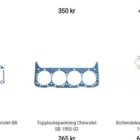
350 kr
vrolet BB
Topplockspackning Chevrolet
Bottendelss
SB 1955-02
1
265 kr
6