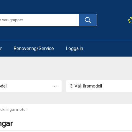
r
Renovering/Service
Logga in
odell
3. Välj årsmodell
ckningar motor
ngar