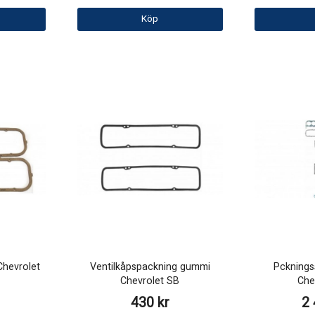
Köp
Chevrolet
Ventilkåpspackning gummi
Pcknings
Chevrolet SB
Che
430 kr
2 