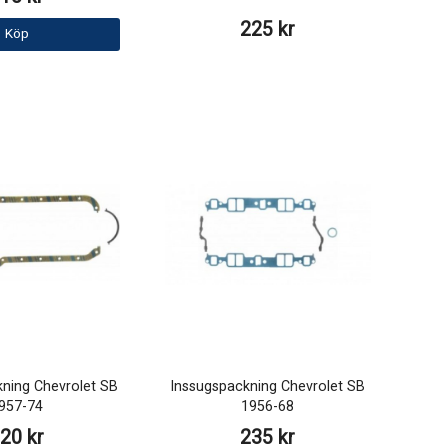
225 kr
Köp
kning Chevrolet SB
Inssugspackning Chevrolet SB
957-74
1956-68
20 kr
235 kr