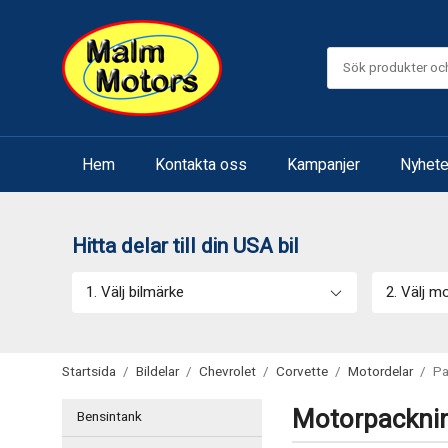
Hem
Kontakta oss
Kampanjer
Nyhete
Hitta delar till din USA bil
1. Välj bilmärke
2. Välj m
Startsida
/
Bildelar
/
Chevrolet
/
Corvette
/
Motordelar
/
Pa
Motorpackni
Bensintank