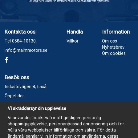
De uppgifter du matar in kommer endast användas till våra nyhetsbrev.
Kontakta oss
Handla
Information
Tel 0584-10130
Villkor
Om oss
Nyhetsbrev
info@malmmotors.se
Om cookies
Besök oss
Industrivägen 8, Laxå
Öppetider
Vecka 32
Vi skräddarsyr din upplevelse
Måndag kl 9-12, kl 13 - 15
Vi använder cookies för att ge dig en personlig
Onsdag kl 9-12, kl 13 - 15
shoppingupplevelse, personanpassad annonsering och för
Tisdag, Tordag och Fredag stängt
hålla våra webbplatser tillförlitliga och säkra. För detta
ändamål samlar vi in information om användarna, deras