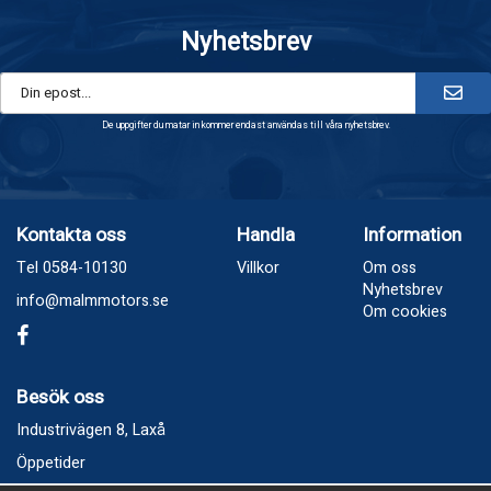
Nyhetsbrev
De uppgifter du matar in kommer endast användas till våra nyhetsbrev.
Kontakta oss
Handla
Information
Tel 0584-10130
Villkor
Om oss
Nyhetsbrev
info@malmmotors.se
Om cookies
Besök oss
Industrivägen 8, Laxå
Öppetider