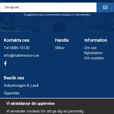
De uppgifter du matar in kommer endast användas till våra nyhetsbrev.
Kontakta oss
Handla
Information
Tel 0584-10130
Villkor
Om oss
Nyhetsbrev
info@malmmotors.se
Om cookies
Besök oss
Industrivägen 8, Laxå
Öppetider
Vecka 32
Vi skräddarsyr din upplevelse
Måndag kl 9-12, kl 13 - 15
Vi använder cookies för att ge dig en personlig
Onsdag kl 9-12, kl 13 - 15