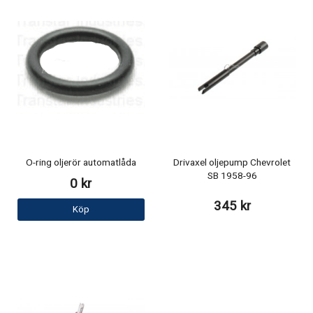
O-ring oljerör automatlåda
Drivaxel oljepump Chevrolet
SB 1958-96
0 kr
345 kr
Köp