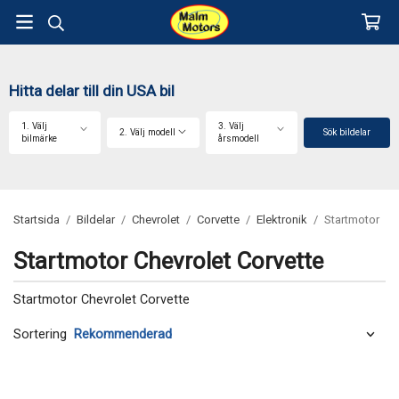
Hitta delar till din USA bil
1. Välj
3. Välj
2. Välj modell
Sök bildelar
bilmärke
årsmodell
Startsida
/
Bildelar
/
Chevrolet
/
Corvette
/
Elektronik
/
Startmotor
Startmotor Chevrolet Corvette
Startmotor Chevrolet Corvette
Sortering