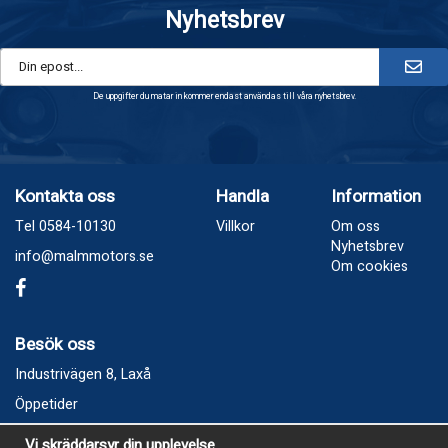
Nyhetsbrev
De uppgifter du matar in kommer endast användas till våra nyhetsbrev.
Kontakta oss
Handla
Information
Tel 0584-10130
Villkor
Om oss
Nyhetsbrev
info@malmmotors.se
Om cookies
Besök oss
Industrivägen 8, Laxå
Öppetider
Vecka 32
Vi skräddarsyr din upplevelse