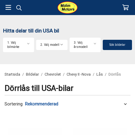
Hitta delar till din USA bil
1. Välj
3. Välj
2. Välj modell
Sök bildelar
bilmärke
årsmodell
Startsida
/
Bildelar
/
Chevrolet
/
Chevy II -Nova
/
Lås
/
Dörrlås
Dörrlås till USA-bilar
Sortering