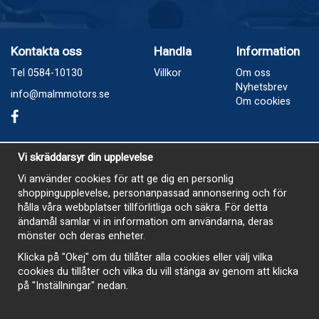
Kontakta oss
Handla
Information
Tel 0584-10130
Villkor
Om oss
Nyhetsbrev
info@malmmotors.se
Om cookies
Besök oss
Vi skräddarsyr din upplevelse
Industrivägen 8, Laxå
Vi använder cookies för att ge dig en personlig
shoppingupplevelse, personanpassad annonsering och för
Öppetider
hålla våra webbplatser tillförlitliga och säkra. För detta
Måndag - Tisdag 13-17
ändamål samlar vi in information om användarna, deras
mönster och deras enheter.
Onsdag Stängt
Klicka på "Okej" om du tillåter alla cookies eller välj vilka
Torsdag 13-17
cookies du tillåter och vilka du vill stänga av genom att klicka
Fredag 13-16
på "Inställningar" nedan.