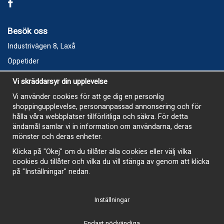
Besök oss
Industrivägen 8, Laxå
Öppetider
Vecka 32
Vi skräddarsyr din upplevelse
Måndag kl 9-12, kl 13 - 15
Vi använder cookies för att ge dig en personlig
Onsdag kl 9-12, kl 13 - 15
shoppingupplevelse, personanpassad annonsering och för
Tisdag, Tordag och Fredag stängt
hålla våra webbplatser tillförlitliga och säkra. För detta
ändamål samlar vi in information om användarna, deras
E-Handelsbutiken är öppen och paket skickas hela
mönster och deras enheter.
sommaren
Klicka på "Okej" om du tillåter alla cookies eller välj vilka
cookies du tillåter och vilka du vill stänga av genom att klicka
på "Inställningar" nedan.
Inställningar
-
Endast nödvändiga