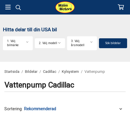
Hitta delar till din USA bil
1. Välj
3. Välj
2. Välj modell
Sök bildelar
bilmärke
årsmodell
Startsida
/
Bildelar
/
Cadillac
/
Kylsystem
/
Vattenpump
Vattenpump Cadillac
Sortering