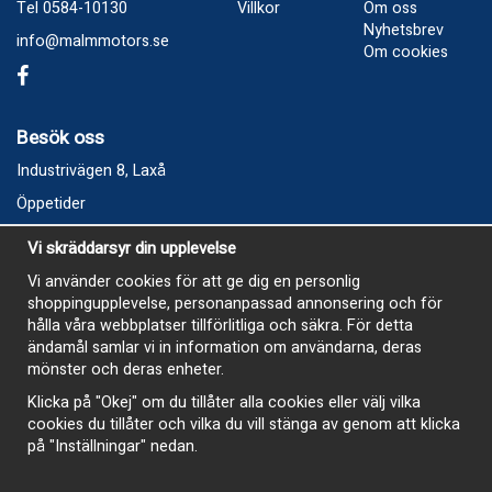
Tel 0584-10130
Villkor
Om oss
Nyhetsbrev
info@malmmotors.se
Om cookies
Besök oss
Industrivägen 8, Laxå
Öppetider
Vecka 32
Vi skräddarsyr din upplevelse
Måndag kl 9-12, kl 13 - 15
Vi använder cookies för att ge dig en personlig
Onsdag kl 9-12, kl 13 - 15
shoppingupplevelse, personanpassad annonsering och för
Tisdag, Tordag och Fredag stängt
hålla våra webbplatser tillförlitliga och säkra. För detta
ändamål samlar vi in information om användarna, deras
E-Handelsbutiken är öppen och paket skickas hela
mönster och deras enheter.
sommaren
Klicka på "Okej" om du tillåter alla cookies eller välj vilka
cookies du tillåter och vilka du vill stänga av genom att klicka
på "Inställningar" nedan.