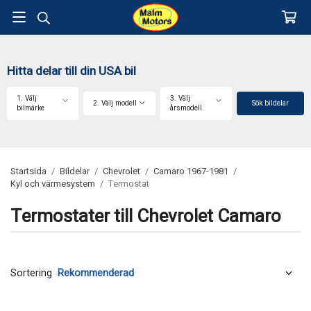
Hitta delar till din USA bil
1. Välj
3. Välj
2. Välj modell
Sök bildelar
bilmärke
årsmodell
Startsida
/
Bildelar
/
Chevrolet
/
Camaro 1967-1981
/
Kyl och värmesystem
/
Termostat
Termostater till Chevrolet Camaro
Sortering