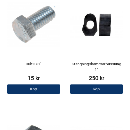
Bult 3/8"
Krängningshämmarbussning
1"
15 kr
250 kr
Köp
Köp