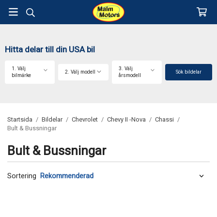
Hitta delar till din USA bil
1. Välj
3. Välj
2. Välj modell
Sök bildelar
bilmärke
årsmodell
Startsida
/
Bildelar
/
Chevrolet
/
Chevy II -Nova
/
Chassi
/
Bult & Bussningar
Bult & Bussningar
Sortering