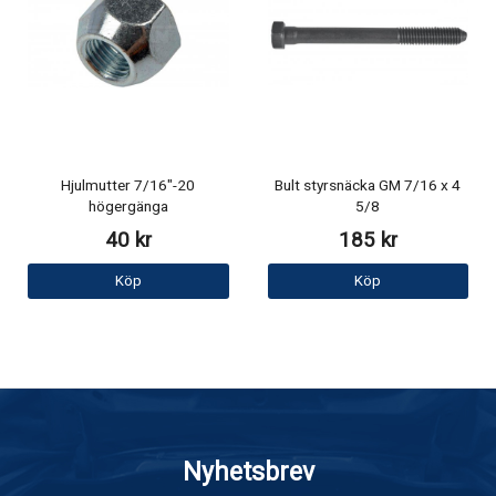
Hjulmutter 7/16"-20
Bult styrsnäcka GM 7/16 x 4
högergänga
5/8
40 kr
185 kr
Köp
Köp
Nyhetsbrev