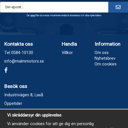
De uppgifter du matar in kommer endast användas till våra nyhetsbrev.
Kontakta oss
Handla
Information
Tel 0584-10130
Villkor
Om oss
Nyhetsbrev
info@malmmotors.se
Om cookies
Besök oss
Industrivägen 8, Laxå
Öppetider
Vecka 32
Vi skräddarsyr din upplevelse
Måndag kl 9-12, kl 13 - 15
Vi använder cookies för att ge dig en personlig
Onsdag kl 9-12, kl 13 - 15