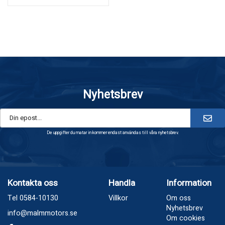
Nyhetsbrev
De uppgifter du matar in kommer endast användas till våra nyhetsbrev.
Kontakta oss
Handla
Information
Tel 0584-10130
Villkor
Om oss
Nyhetsbrev
info@malmmotors.se
Om cookies