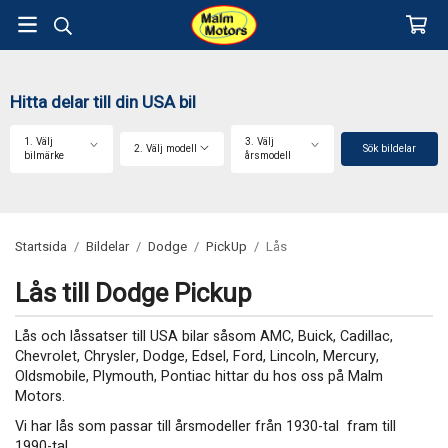
Hitta delar till din USA bil
1. Välj
3. Välj
2. Välj modell
Sök bildelar
bilmärke
årsmodell
Startsida
/
Bildelar
/
Dodge
/
PickUp
/
Lås
Lås till Dodge Pickup
Lås och låssatser till USA bilar såsom AMC, Buick, Cadillac,
Chevrolet, Chrysler, Dodge, Edsel, Ford, Lincoln, Mercury,
Oldsmobile, Plymouth, Pontiac hittar du hos oss på Malm
Motors.
Vi har lås som passar till årsmodeller från 1930-tal fram till
1990-tal.