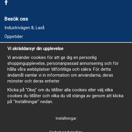
Besök oss
Industrivägen 8, Laxå
Öppetider
Vecka 32
Vi skräddarsyr din upplevelse
Måndag kl 9-12, kl 13 - 15
Vi använder cookies för att ge dig en personlig
Onsdag kl 9-12, kl 13 - 15
shoppingupplevelse, personanpassad annonsering och för
Tisdag, Tordag och Fredag stängt
hålla våra webbplatser tillförlitliga och säkra. För detta
ändamål samlar vi in information om användarna, deras
E-Handelsbutiken är öppen och paket skickas hela
mönster och deras enheter.
sommaren
Klicka på "Okej" om du tillåter alla cookies eller välj vilka
cookies du tillåter och vilka du vill stänga av genom att klicka
på "Inställningar" nedan.
Inställningar
-