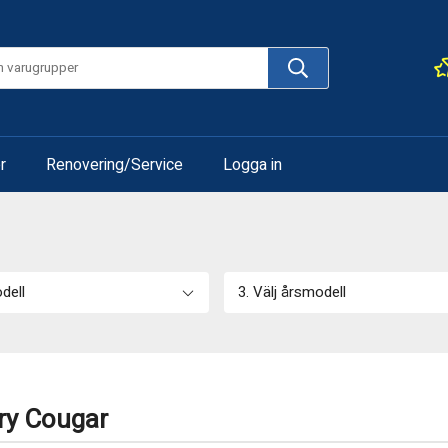
r
Renovering/Service
Logga in
odell
3. Välj årsmodell
ury Cougar