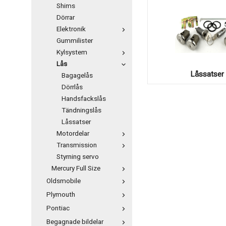
Shims
Dörrar
Elektronik
Gummilister
Kylsystem
Lås
Låssatser
Bagagelås
Dörrlås
Handsfackslås
Tändningslås
Låssatser
Motordelar
Transmission
Styrning servo
Mercury Full Size
Oldsmobile
Plymouth
Pontiac
Begagnade bildelar