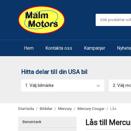
Hem
Kontakta oss
Kampanjer
Nyhete
Hitta delar till din USA bil
1. Välj bilmärke
2. Välj m
Startsida
/
Bildelar
/
Mercury
/
Mercury Cougar
/
Lås
Lås till Merc
Bensintank