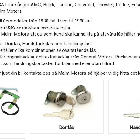
USA bilar såsom AMC, Buick, Cadillac, Chevrolet, Chrysler, Dodge, Eds
alm Motors.
ll årsmodeller från 1930-tal fram till 1990-tal.
ade i USA av de stora leverantörerna.
på Malm Motors att du som kund ska kunna lita på att våra lås håller 
ås, Dörrlås, Handsfackslås och Tändningslås.
ehåller olika kombinationer av ovanstående lås.
ller orginalnycklar och extranycklar från General Motors. Packningar 
r som tändningskontakter för bilar med eller utan tiltratt.
ör just din bil kontakta oss på Malm Motors så hjälper vi dig hitta det 
Dörrlås
Hand