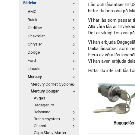
Bildelar
Lås och låssatser till 
hittar du hos oss på M
AMC
Buick
Vi har lås som passar ti
Alla våra lås är tillverk
Cadillac
Det är viktigt för oss 
Chevrolet
Vi kan erbjuda Bagagel
Chrysler
Unika låssatser som inn
Dodge
Flera av våra lås innehå
Ford
Vi kan även erbjuda dela
Lincoln
Hittar du inte rätt lås f
Mercury
Mercury Comet Cyclone
Mercury Cougar
Avgas
Bagagerum
Belysning
Bränslesystem
Bagagelås
Chassi
Clips Skruv Mutter