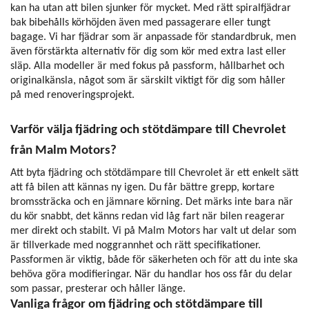
kan ha utan att bilen sjunker för mycket. Med rätt spiralfjädrar
bak bibehålls körhöjden även med passagerare eller tungt
bagage. Vi har fjädrar som är anpassade för standardbruk, men
även förstärkta alternativ för dig som kör med extra last eller
släp. Alla modeller är med fokus på passform, hållbarhet och
originalkänsla, något som är särskilt viktigt för dig som håller
på med renoveringsprojekt.
Varför välja fjädring och stötdämpare till Chevrolet
från Malm Motors?
Att byta fjädring och stötdämpare till Chevrolet är ett enkelt sätt
att få bilen att kännas ny igen. Du får bättre grepp, kortare
bromssträcka och en jämnare körning. Det märks inte bara när
du kör snabbt, det känns redan vid låg fart när bilen reagerar
mer direkt och stabilt. Vi på Malm Motors har valt ut delar som
är tillverkade med noggrannhet och rätt specifikationer.
Passformen är viktig, både för säkerheten och för att du inte ska
behöva göra modifieringar. När du handlar hos oss får du delar
som passar, presterar och håller länge.
Vanliga frågor om fjädring och stötdämpare till