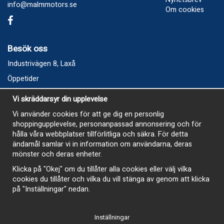
info@malmmotors.se
Om cookies
Besök oss
Industrivägen 8, Laxå
Öppetider
Vecka 32
Vi skräddarsyr din upplevelse
Måndag kl 9-12, kl 13 - 15
Vi använder cookies för att ge dig en personlig
Onsdag kl 9-12, kl 13 - 15
shoppingupplevelse, personanpassad annonsering och för
Tisdag, Tordag och Fredag stängt
hålla våra webbplatser tillförlitliga och säkra. För detta
ändamål samlar vi in information om användarna, deras
E-Handelsbutiken är öppen och paket skickas hela
mönster och deras enheter.
sommaren
Klicka på "Okej" om du tillåter alla cookies eller välj vilka
cookies du tillåter och vilka du vill stänga av genom att klicka
på "Inställningar" nedan.
Inställningar