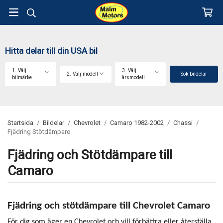
Hitta delar till din USA bil
1. Välj
3. Välj
2. Välj modell
Sök bildelar
bilmärke
årsmodell
Startsida
/
Bildelar
/
Chevrolet
/
Camaro 1982-2002
/
Chassi
/
Fjädring Stötdämpare
Fjädring och Stötdämpare till
Camaro
Fjädring och stötdämpare till Chevrolet Camaro
För dig som äger en Chevrolet och vill förbättra eller återställa