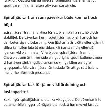
funktion. Oavsett om du föredrar originalkänsla eller något
sportigare, finns här alternativ som passar dig.
Spiralfjädrar fram som påverkar både komfort och
höjd
Spiralfjädrar fram är viktiga för att bilen ska ha rätt höjd och
stabilitet. De påverkar hur mycket fjädrings bilen har och hur
den beter sig vid belastning. Om fjädrarna är trötta eller ojämnt
slitna kan bilen luta åt ena sidan, kännas svampig eller slå
igenom vid ojämnheter. Vi erbjuder spiralfjädrar fram till
Chevrolet som är tillverkade enligt originalspecifikationer, men
vi har även sänkningsfjädrar om du vill ge bilen en lägre
tyngdpunkt. Alla våra fjädrar är testade för att ge rätt balans
mellan komfort och prestanda.
Spiralfjädrar bak för jämn viktfördelning och
lastkapacitet
Baktill gör spiralfjädrarna ett lika viktigt jobb. De påverkar inte
bara hur bilen ligger på vägen, utan också hur mycket last du