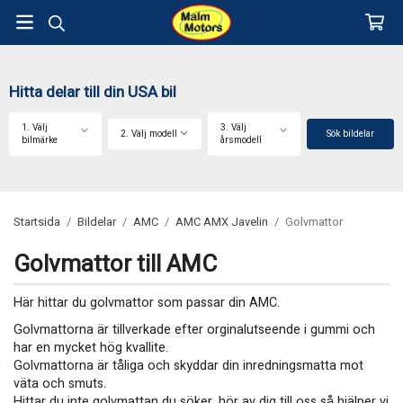
Hitta delar till din USA bil
1. Välj
3. Välj
2. Välj modell
Sök bildelar
bilmärke
årsmodell
Startsida
/
Bildelar
/
AMC
/
AMC AMX Javelin
/
Golvmattor
Golvmattor till AMC
Här hittar du golvmattor som passar din AMC.
Golvmattorna är tillverkade efter orginalutseende i gummi och
har en mycket hög kvallite.
Golvmattorna är tåliga och skyddar din inredningsmatta mot
väta och smuts.
Hittar du inte golvmattan du söker, hör av dig till oss så hjälper vi