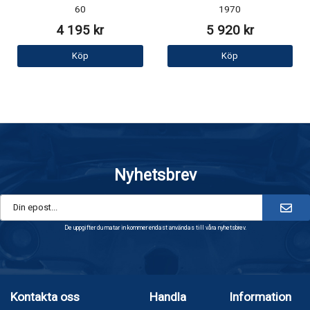
60
1970
4 195 kr
5 920 kr
Köp
Köp
Nyhetsbrev
De uppgifter du matar in kommer endast användas till våra nyhetsbrev.
Kontakta oss
Handla
Information