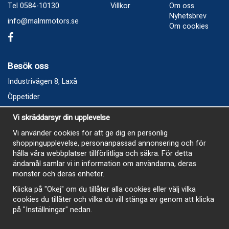
Tel 0584-10130
Villkor
Om oss
Nyhetsbrev
info@malmmotors.se
Om cookies
Besök oss
Industrivägen 8, Laxå
Öppetider
Vecka 32
Vi skräddarsyr din upplevelse
Måndag kl 9-12, kl 13 - 15
Vi använder cookies för att ge dig en personlig
Onsdag kl 9-12, kl 13 - 15
shoppingupplevelse, personanpassad annonsering och för
Tisdag, Tordag och Fredag stängt
hålla våra webbplatser tillförlitliga och säkra. För detta
ändamål samlar vi in information om användarna, deras
E-Handelsbutiken är öppen och paket skickas hela
mönster och deras enheter.
sommaren
Klicka på "Okej" om du tillåter alla cookies eller välj vilka
cookies du tillåter och vilka du vill stänga av genom att klicka
på "Inställningar" nedan.