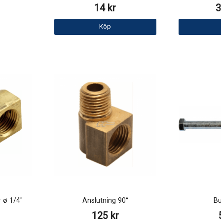
14 kr
3
Köp
 ø 1/4"
Anslutning 90°
Bu
125 kr