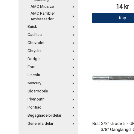
14 kr
AMC Midsize
AMC Rambler
Köp
Ambassador
Buick
Cadillac
Chevrolet
Chrysler
Dodge
Ford
Lincoln
Mercury
Oldsmobile
Plymouth
Pontiac
Begagnade bildelar
Bult 3/8" Grade 5 - U
Generella delar
3/8" Gänglängd: