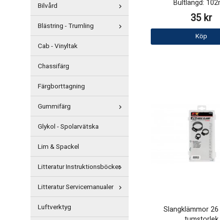
Bultlängd: 10
Bilvård
35 kr
Blästring - Trumling
Köp
Cab - Vinyltak
Chassifärg
Färgborttagning
Gummifärg
Glykol - Spolarvätska
Lim & Spackel
Litteratur Instruktionsböcker
Litteratur Servicemanualer
Luftverktyg
Slangklämmor 26 d
tumstorlek