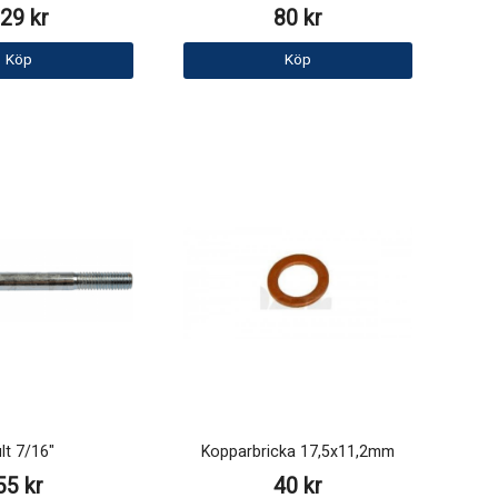
29 kr
80 kr
Köp
Köp
lt 7/16"
Kopparbricka 17,5x11,2mm
55 kr
40 kr