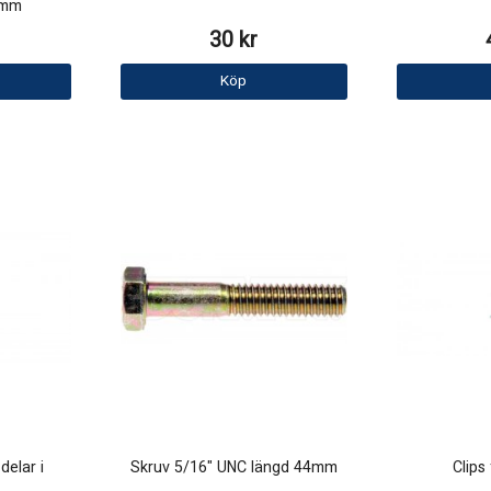
2mm
30 kr
Köp
elar i
Skruv 5/16" UNC längd 44mm
Clips