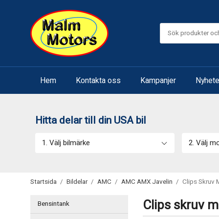
Hem
Kontakta oss
Kampanjer
Nyhete
Hitta delar till din USA bil
1. Välj bilmärke
2. Välj m
Startsida
/
Bildelar
/
AMC
/
AMC AMX Javelin
/
Clips Skruv 
Clips skruv m
Bensintank