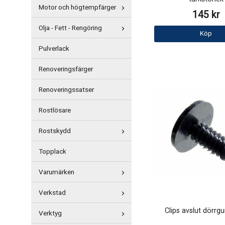
Motor och högtempfärger
145 kr
Olja - Fett - Rengöring
Köp
Pulverlack
Renoveringsfärger
Renoveringssatser
Rostlösare
Rostskydd
Topplack
Varumärken
Verkstad
Clips avslut dörrgu
Verktyg