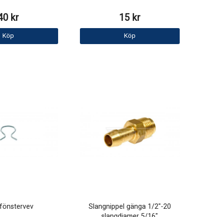
40 kr
15 kr
Köp
Köp
 fönstervev
Slangnippel gänga 1/2"-20
slangdiamer 5/16"