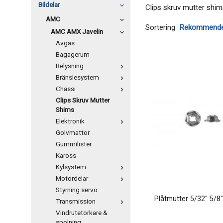
Bildelar
Clips skruv mutter shim
AMC
Sortering
AMC AMX Javelin
Avgas
Bagagerum
Belysning
Bränslesystem
Chassi
Clips Skruv Mutter
Shims
Elektronik
Golvmattor
Gummilister
Kaross
Kylsystem
Motordelar
Styrning servo
Plåtmutter 5/32" 5/8"
Transmission
Vindrutetorkare &
spolning