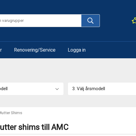
r
Renovering/Service
Logga in
odell
3. Välj årsmodell
Mutter Shims
utter shims till AMC