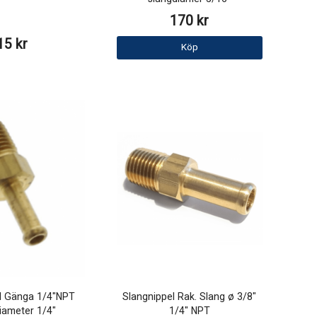
170 kr
15 kr
Köp
l Gänga 1/4"NPT
Slangnippel Rak. Slang ø 3/8"
iameter 1/4"
1/4" NPT