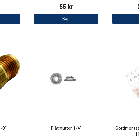
55 kr
Köp
3/8"
Plåtmutter 1/4"
Sortimentsa
11