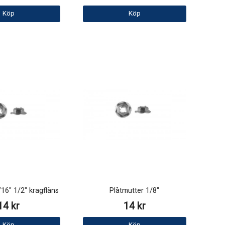
Köp
Köp
/16" 1/2" kragfläns
Plåtmutter 1/8"
14 kr
14 kr