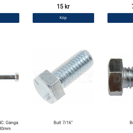
15 kr
Köp
NC. Gänga:
Bult 7/16"
B
 30mm