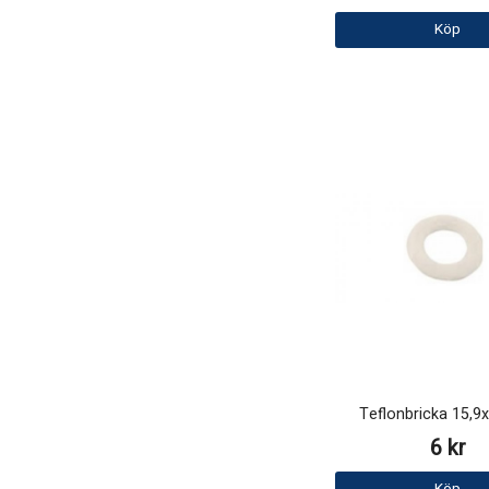
Köp
Teflonbricka 15,
6 kr