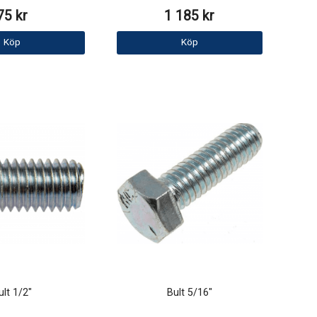
75 kr
1 185 kr
Köp
Köp
ult 1/2"
Bult 5/16"