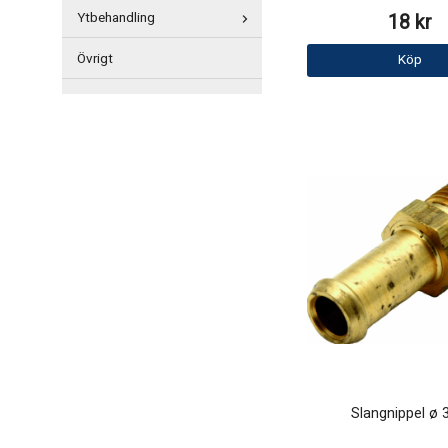
Ytbehandling
18 kr
Övrigt
Köp
Slangnippel ø 