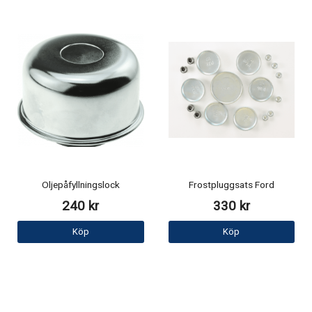
Oljepåfyllningslock
Frostpluggsats Ford
240 kr
330 kr
Köp
Köp