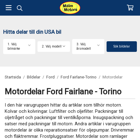
Hitta delar till din USA bil
1. Välj
3. Välj
2. Välj modell
Sök bildelar
bilmärke
årsmodell
Startsida
/
Bildelar
/
Ford
/
Ford Fairlane-Torino
/
Motordelar
Motordelar Ford Fairlane - Torino
I den här varugruppen hittar du artiklar som tillhör motorn.
Kolvar och kolvringar. Luftfilter och oljefilter. Packningar till
oljetråget och packningar till ventilkåporna. Insugspackning och
satser med packningar till motorn. Andra artiklar i varugruppen
motordelar är olika reparationsatser för oljepumpar. Drivremmar
och fläktremmar. Frostpluggsatser. Motordelar som ramlager