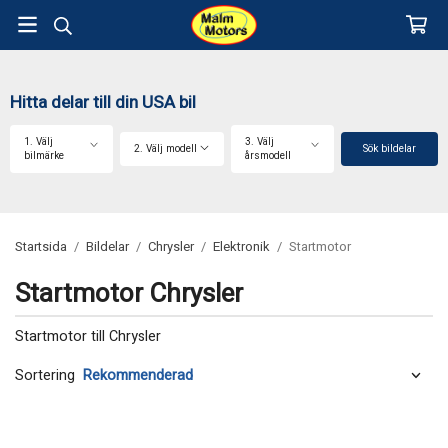
Hitta delar till din USA bil
1. Välj
3. Välj
2. Välj modell
Sök bildelar
bilmärke
årsmodell
Startsida
/
Bildelar
/
Chrysler
/
Elektronik
/
Startmotor
Startmotor Chrysler
Startmotor till Chrysler
Sortering