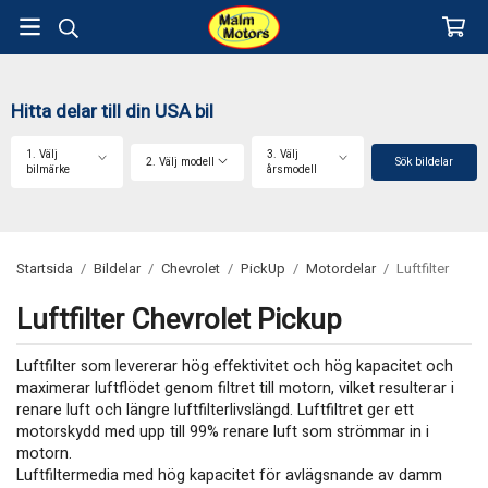
Hitta delar till din USA bil
1. Välj
3. Välj
2. Välj modell
Sök bildelar
bilmärke
årsmodell
Startsida
/
Bildelar
/
Chevrolet
/
PickUp
/
Motordelar
/
Luftfilter
Luftfilter Chevrolet Pickup
Luftfilter som levererar hög effektivitet och hög kapacitet och
maximerar luftflödet genom filtret till motorn, vilket resulterar i
renare luft och längre luftfilterlivslängd. Luftfiltret ger ett
motorskydd med upp till 99% renare luft som strömmar in i
motorn.
Luftfiltermedia med hög kapacitet för avlägsnande av damm