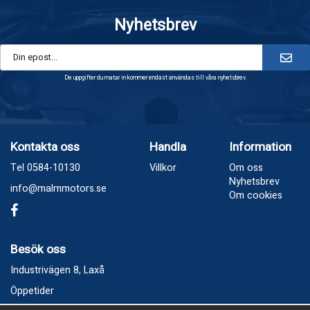
Nyhetsbrev
De uppgifter du matar in kommer endast användas till våra nyhetsbrev.
Kontakta oss
Handla
Information
Tel 0584-10130
Villkor
Om oss
Nyhetsbrev
info@malmmotors.se
Om cookies
Besök oss
Industrivägen 8, Laxå
Öppetider