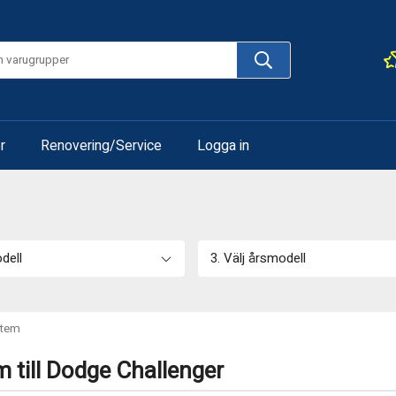
r
Renovering/Service
Logga in
odell
3. Välj årsmodell
stem
 till Dodge Challenger