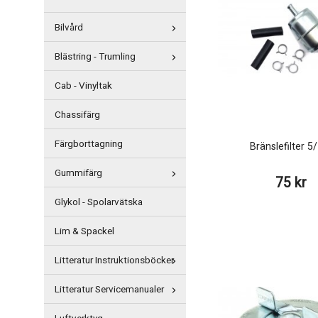
Bilvård
Blästring - Trumling
Cab - Vinyltak
Chassifärg
Färgborttagning
Bränslefilter 5
Gummifärg
75 kr
Glykol - Spolarvätska
Lim & Spackel
Litteratur Instruktionsböcker
Litteratur Servicemanualer