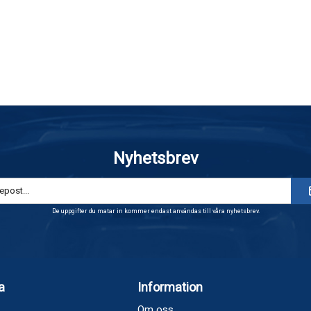
Nyhetsbrev
De uppgifter du matar in kommer endast användas till våra nyhetsbrev.
a
Information
Om oss