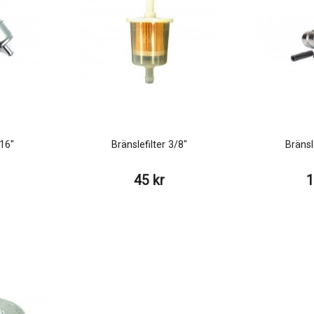
/16"
Bränslefilter 3/8"
Bränsl
45 kr
1