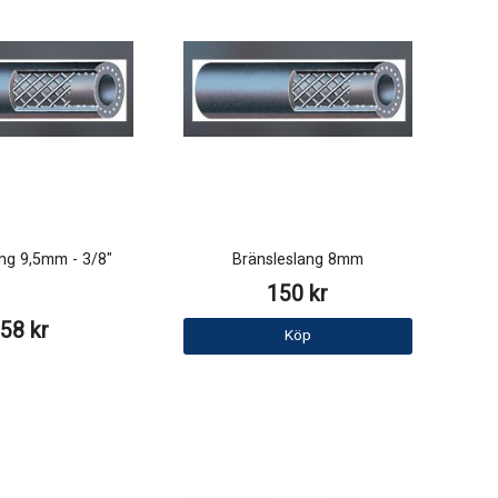
ng 9,5mm - 3/8"
Bränsleslang 8mm
150 kr
58 kr
Köp