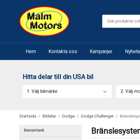
Hem
Kontakta oss
Kampanjer
Nyhete
Hitta delar till din USA bil
1. Välj bilmärke
2. Välj m
Startsida
/
Bildelar
/
Dodge
/
Dodge Challenger
/
Bränslesy
Bränslesystem
Bensintank