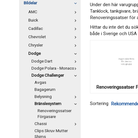
Bildelar
Under den här varugrupp
Tanklock, tankgivare, br
AMC
Renoveringssatser för 
Buick
Hittar du inte det du sö
Cadillac
både i Sverige och USA s
Chevrolet
Chrysler
Dodge
Dodge Dart
Dodge Polara - Monaco
Dodge Challenger
Avgas
Renoveringssatser 
Bagagerum
Belysning
Sortering
Bränslesystem
Renoveringssatser
Förgasare
Chassi
Clips Skruv Mutter
Shims