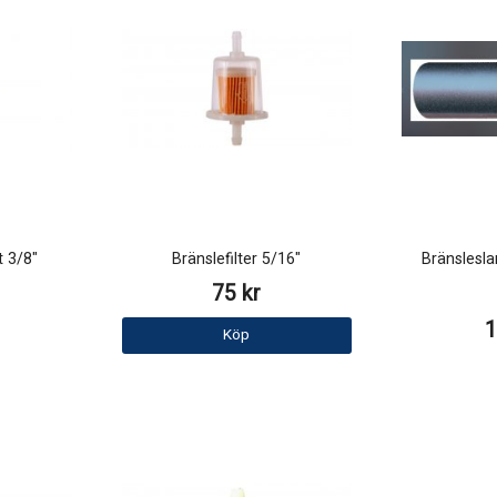
t 3/8"
Bränslefilter 5/16"
Bränslesla
75 kr
1
Köp