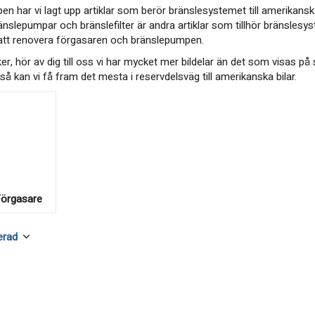
en har vi lagt upp artiklar som berör bränslesystemet till amerikansk
änslepumpar och bränslefilter är andra artiklar som tillhör bränslesy
att renovera förgasaren och bränslepumpen.
ker, hör av dig till oss vi har mycket mer bildelar än det som visas 
å kan vi få fram det mesta i reservdelsväg till amerikanska bilar.
Förgasare