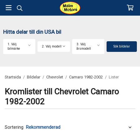
Hitta delar till din USA bil
1. Välj
3. Välj
2. Välj modell
Sök bildelar
bilmärke
årsmodell
Startsida
/
Bildelar
/
Chevrolet
/
Camaro 1982-2002
/
Lister
Kromlister till Chevrolet Camaro
1982-2002
Sortering