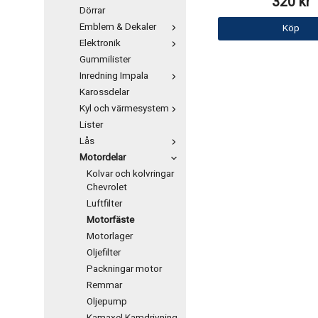
320 kr
Dörrar
Emblem & Dekaler
Köp
Elektronik
Gummilister
Inredning Impala
Karossdelar
Kyl och värmesystem
Lister
Lås
Motordelar
Kolvar och kolvringar
Chevrolet
Luftfilter
Motorfäste
Motorlager
Oljefilter
Packningar motor
Remmar
Oljepump