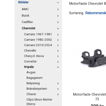
Bildelar
Motorfäste Chevrolet Be
AMC
Sortering
Buick
Cadillac
Chevrolet
Camaro 1967-1981
Camaro 1982-2002
Camaro 2010-2024
Chevelle
Chevy II -Nova
Corvette
Impala
Avgas
Bagagerum
Belysning
Bränslesystem
Chassi
Motorfäste Chevrole
73
Clips Skruv Mutter
Shims