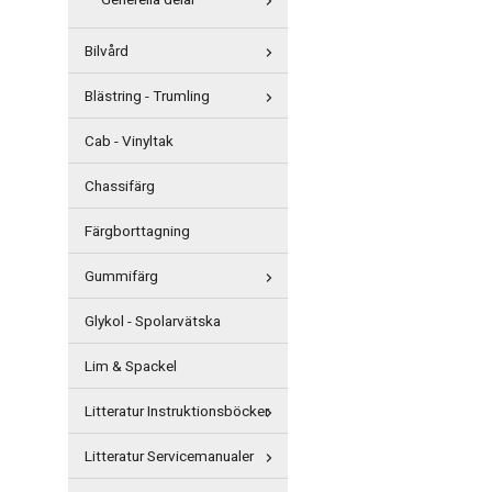
Generella delar
Bilvård
Blästring - Trumling
Cab - Vinyltak
Chassifärg
Färgborttagning
Gummifärg
Glykol - Spolarvätska
Lim & Spackel
Litteratur Instruktionsböcker
Litteratur Servicemanualer