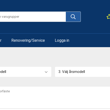
r
Renovering/Service
Logga in
odell
3. Välj årsmodell
rfäste