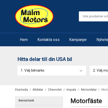
Hem
Kontakta oss
Kampanjer
Nyhete
Hitta delar till din USA bil
1. Välj bilmärke
2. Välj m
Startsida
/
Bildelar
/
Chevrolet
/
Impala
/
Motordelar
/
Moto
Motorfäste
Bensintank