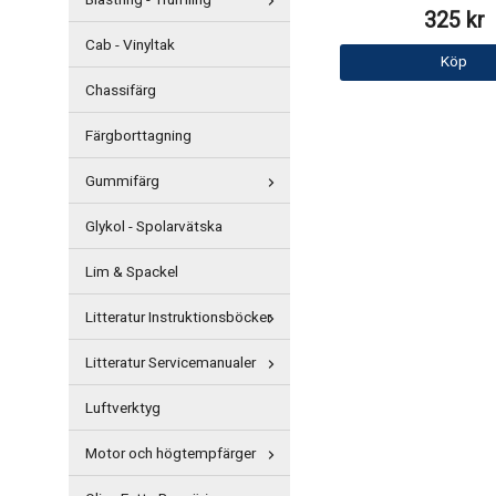
Blästring - Trumling
325 kr
Cab - Vinyltak
Köp
Chassifärg
Färgborttagning
Gummifärg
Glykol - Spolarvätska
Lim & Spackel
Litteratur Instruktionsböcker
Litteratur Servicemanualer
Luftverktyg
Motor och högtempfärger