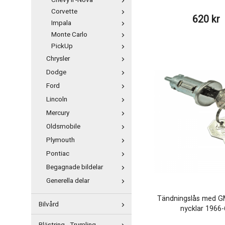
Chevy II -Nova
Corvette
620 kr
Impala
Monte Carlo
PickUp
Chrysler
Dodge
Ford
Lincoln
Mercury
Oldsmobile
Plymouth
Pontiac
Begagnade bildelar
Generella delar
Tändningslås med GM
Bilvård
nycklar 1966-