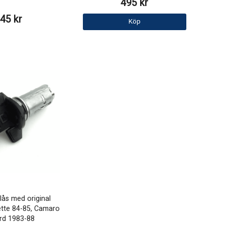
495 kr
45 kr
Köp
ås med original
ette 84-85, Camaro
ird 1983-88