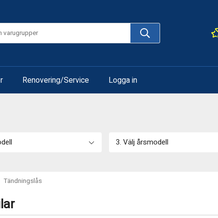
r
Renovering/Service
Logga in
odell
3. Välj årsmodell
Tändningslås
lar