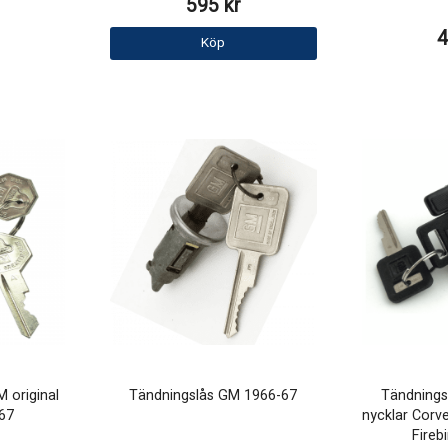
595 kr
4
Köp
 original
Tändningslås GM 1966-67
Tändningsl
67
nycklar Corv
Fireb