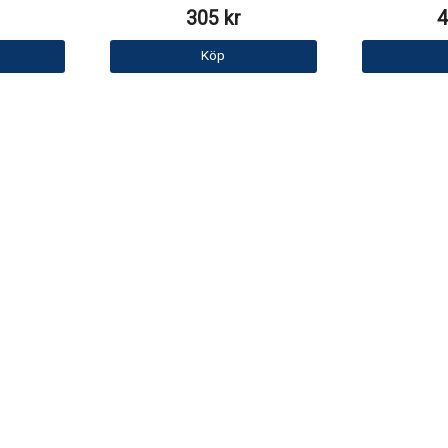
305 kr
4
Köp