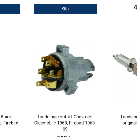
4
Köp
Buick,
Tändningskontakt Chevrolet,
Tändnin
, Firebird
Oldsmobile 1968, Firebird 1968-
origina
69