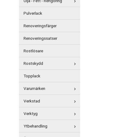
Olja - Fett - Rengöring
Pulverlack
Renoveringsfärger
Renoveringssatser
Rostlösare
Rostskydd
Topplack
Varumärken
Verkstad
Verktyg
Ytbehandling