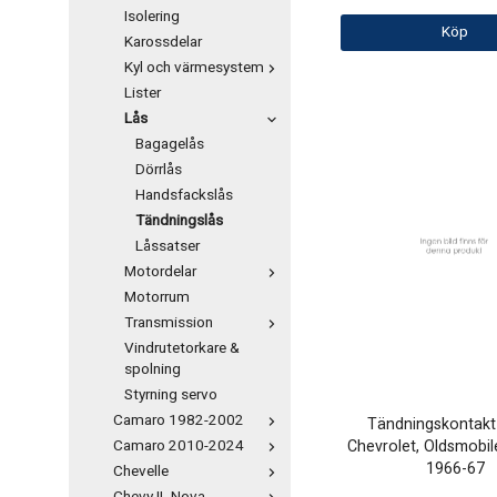
Isolering
Köp
Karossdelar
Kyl och värmesystem
Lister
Lås
Bagagelås
Dörrlås
Handsfackslås
Tändningslås
Låssatser
Motordelar
Motorrum
Transmission
Vindrutetorkare &
spolning
Styrning servo
Camaro 1982-2002
Tändningskontakt 
Chevrolet, Oldsmobile
Camaro 2010-2024
1966-67
Chevelle