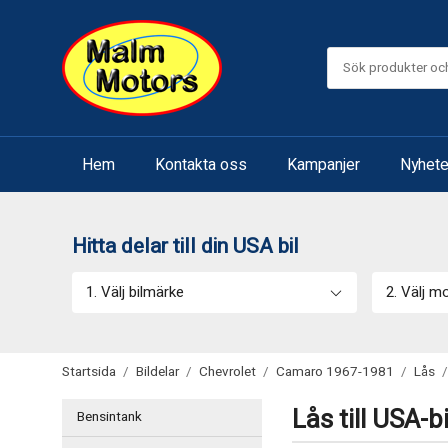
Hem
Kontakta oss
Kampanjer
Nyhete
Hitta delar till din USA bil
1. Välj bilmärke
2. Välj m
Startsida
/
Bildelar
/
Chevrolet
/
Camaro 1967-1981
/
Lås
/
Lås till USA-bi
Bensintank