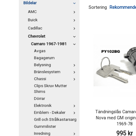
Bildelar
Sortering
AMC
Buick
Cadillac
Chevrolet
Camaro 1967-1981
Avgas
Bagagerum
Belysning
Bränslesystem
Chassi
Clips Skruv Mutter
Shims
Dörrar
Elektronik
Tändningslås Camaro
Emblem - Dekaler
Nova med GM origin
Grill och Strålkastarsarg
1969-78
Gummilister
995 kr
Inredning