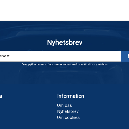
Nyhetsbrev
De uppgifter du matar in kommer endast användas till våra nyhetsbrev.
a
Information
Om oss
Nyhetsbrev
Om cookies