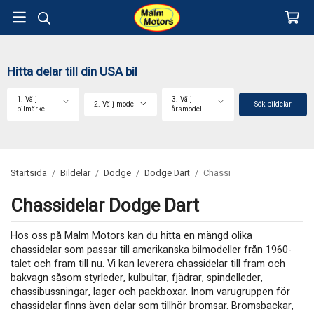
Hitta delar till din USA bil
1. Välj
3. Välj
2. Välj modell
Sök bildelar
bilmärke
årsmodell
Startsida
/
Bildelar
/
Dodge
/
Dodge Dart
/
Chassi
Chassidelar Dodge Dart
Hos oss på Malm Motors kan du hitta en mängd olika
chassidelar som passar till amerikanska bilmodeller från 1960-
talet och fram till nu. Vi kan leverera chassidelar till fram och
bakvagn såsom styrleder, kulbultar, fjädrar, spindelleder,
chassibussningar, lager och packboxar. Inom varugruppen för
chassidelar finns även delar som tillhör bromsar. Bromsbackar,