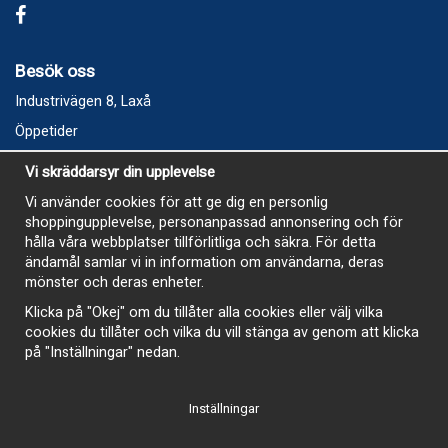
Besök oss
Industrivägen 8, Laxå
Öppetider
Vecka 32
Vi skräddarsyr din upplevelse
Måndag kl 9-12, kl 13 - 15
Vi använder cookies för att ge dig en personlig
Onsdag kl 9-12, kl 13 - 15
shoppingupplevelse, personanpassad annonsering och för
Tisdag, Tordag och Fredag stängt
hålla våra webbplatser tillförlitliga och säkra. För detta
ändamål samlar vi in information om användarna, deras
E-Handelsbutiken är öppen och paket skickas hela
mönster och deras enheter.
sommaren
Klicka på "Okej" om du tillåter alla cookies eller välj vilka
cookies du tillåter och vilka du vill stänga av genom att klicka
på "Inställningar" nedan.
Inställningar
-