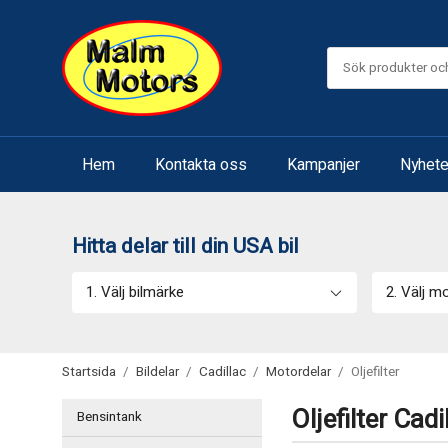
Hem
Kontakta oss
Kampanjer
Nyhete
Hitta delar till din USA bil
1. Välj bilmärke
2. Välj m
Startsida
/
Bildelar
/
Cadillac
/
Motordelar
/
Oljefilter
Oljefilter Cadi
Bensintank