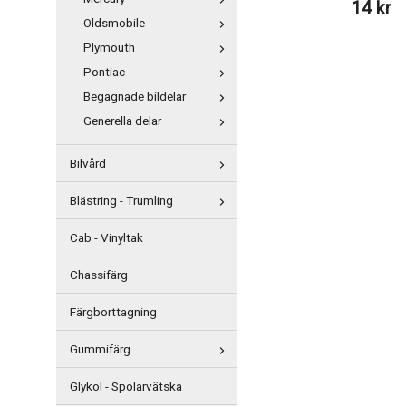
14 kr
Oldsmobile
Plymouth
Pontiac
Begagnade bildelar
Generella delar
Bilvård
Blästring - Trumling
Cab - Vinyltak
Chassifärg
Färgborttagning
Gummifärg
Glykol - Spolarvätska