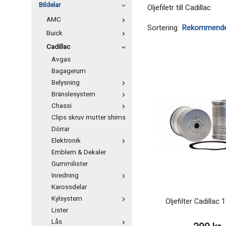
Bildelar
Oljefiletr till Cadillac
AMC
Sortering
Buick
Cadillac
Avgas
Bagagerum
Belysning
Bränslesystem
Chassi
Clips skruv mutter shims
Dörrar
Elektronik
Emblem & Dekaler
Gummilister
Inredning
Karossdelar
Kylsystem
Oljefilter Cadillac
Lister
Lås