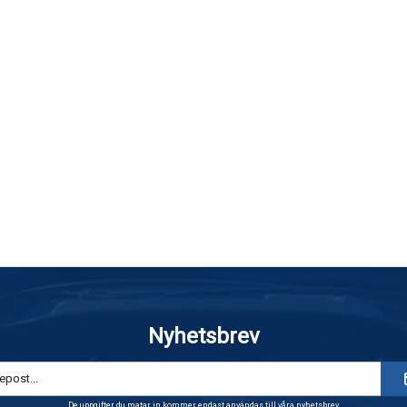
Nyhetsbrev
De uppgifter du matar in kommer endast användas till våra nyhetsbrev.