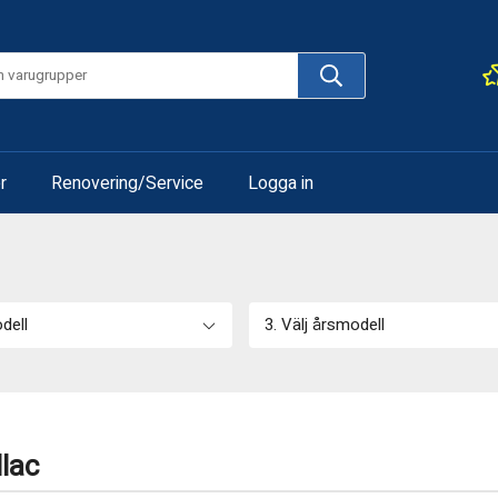
r
Renovering/Service
Logga in
odell
3. Välj årsmodell
llac