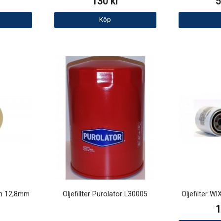
130 kr
5
Köp
on 12,8mm
Oljefillter Purolator L30005
Oljefilter W
1