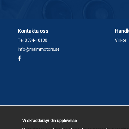
Kontakta oss
Handl
Tel 0584-10130
Villkor
info@malmmotors.se
Vi skräddarsyr din upplevelse