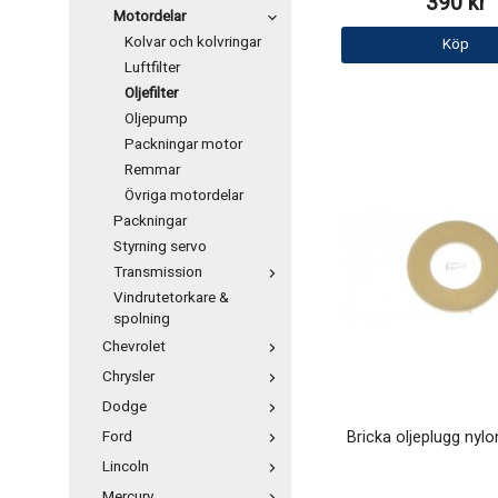
390 kr
Motordelar
Kolvar och kolvringar
Köp
Luftfilter
Oljefilter
Oljepump
Packningar motor
Remmar
Övriga motordelar
Packningar
Styrning servo
Transmission
Vindrutetorkare &
spolning
Chevrolet
Chrysler
Dodge
Bricka oljeplugg nyl
Ford
Lincoln
Mercury