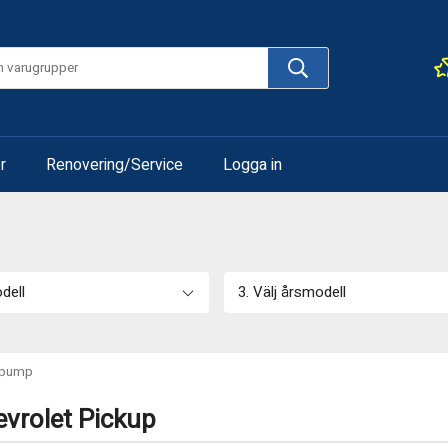
r
Renovering/Service
Logga in
odell
3. Välj årsmodell
epump
vrolet Pickup