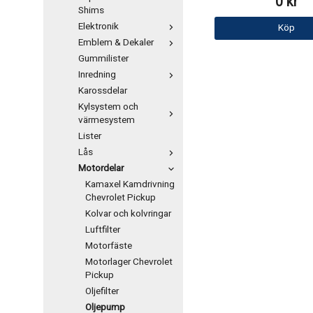
0 kr
Shims
Elektronik
Köp
Emblem & Dekaler
Gummilister
Inredning
Karossdelar
Kylsystem och
värmesystem
Lister
Lås
Motordelar
Kamaxel Kamdrivning
Chevrolet Pickup
Kolvar och kolvringar
Luftfilter
Motorfäste
Motorlager Chevrolet
Pickup
Oljefilter
Oljepump