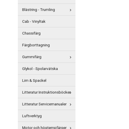
Blästring - Trumling
Cab - Vinyltak
Chassifärg
Färgborttagning
Gummifärg
Glykol - Spolarvätska
Lim & Spackel
Litteratur Instruktionsböcker
Litteratur Servicemanualer
Luftverktyg
Motor och högtempfärger