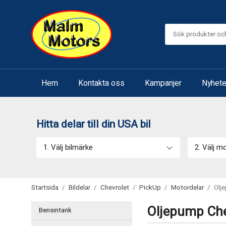
Hem
Kontakta oss
Kampanjer
Nyhete
Hitta delar till din USA bil
1. Välj bilmärke
2. Välj m
Startsida
/
Bildelar
/
Chevrolet
/
PickUp
/
Motordelar
/
Olj
Oljepump Che
Bensintank