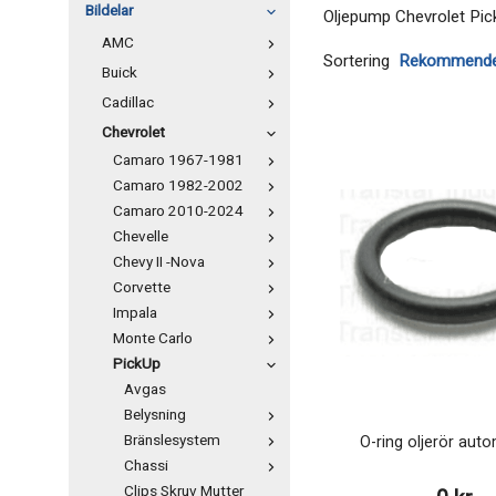
Bildelar
Oljepump Chevrolet Pic
AMC
Sortering
Buick
Cadillac
Chevrolet
Camaro 1967-1981
Camaro 1982-2002
Camaro 2010-2024
Chevelle
Chevy II -Nova
Corvette
Impala
Monte Carlo
PickUp
Avgas
Belysning
Bränslesystem
O-ring oljerör aut
Chassi
Clips Skruv Mutter