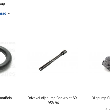
kup
omatlåda
Drivaxel oljepump Chevrolet SB
Oljepump C
1958-96