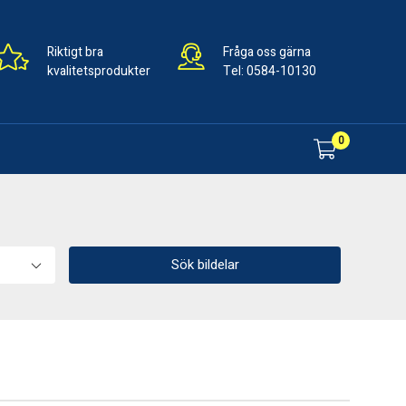
Riktigt bra
Fråga oss gärna
kvalitetsprodukter
Tel:
0584-10130
0
Sök bildelar