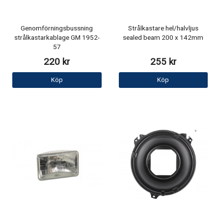
Genomförningsbussning
Strålkastare hel/halvljus
strålkastarkablage GM 1952-
sealed beam 200 x 142mm
57
220 kr
255 kr
Köp
Köp