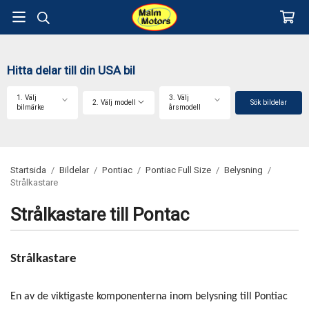
Hitta delar till din USA bil
1. Välj
3. Välj
2. Välj modell
Sök bildelar
bilmärke
årsmodell
Startsida
/
Bildelar
/
Pontiac
/
Pontiac Full Size
/
Belysning
/
Strålkastare
Strålkastare till Pontac
Strålkastare
En av de viktigaste komponenterna inom belysning till Pontiac