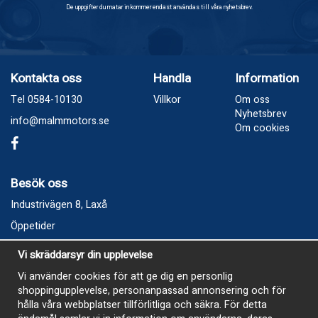
De uppgifter du matar in kommer endast användas till våra nyhetsbrev.
Kontakta oss
Handla
Information
Tel 0584-10130
Villkor
Om oss
Nyhetsbrev
info@malmmotors.se
Om cookies
Besök oss
Industrivägen 8, Laxå
Öppetider
Vecka 32
Vi skräddarsyr din upplevelse
Måndag kl 9-12, kl 13 - 15
Vi använder cookies för att ge dig en personlig
Onsdag kl 9-12, kl 13 - 15
shoppingupplevelse, personanpassad annonsering och för
Tisdag, Tordag och Fredag stängt
hålla våra webbplatser tillförlitliga och säkra. För detta