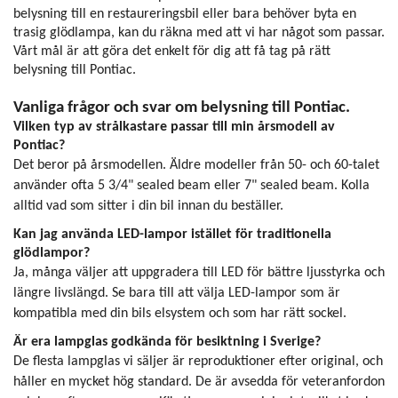
belysning till en restaureringsbil eller bara behöver byta en
trasig glödlampa, kan du räkna med att vi har något som passar.
Vårt mål är att göra det enkelt för dig att få tag på rätt
belysning till Pontiac.
Vanliga frågor och svar om belysning till Pontiac.
Vilken typ av strålkastare passar till min årsmodell av
Pontiac?
Det beror på årsmodellen. Äldre modeller från 50- och 60-talet
använder ofta 5 3/4" sealed beam eller 7" sealed beam. Kolla
alltid vad som sitter i din bil innan du beställer.
Kan jag använda LED-lampor istället för traditionella
glödlampor?
Ja, många väljer att uppgradera till LED för bättre ljusstyrka och
längre livslängd. Se bara till att välja LED-lampor som är
kompatibla med din bils elsystem och som har rätt sockel.
Är era lampglas godkända för besiktning i Sverige?
De flesta lampglas vi säljer är reproduktioner efter original, och
håller en mycket hög standard. De är avsedda för veteranfordon