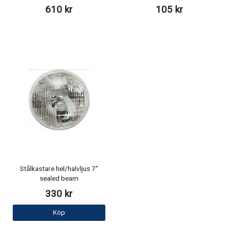
610 kr
105 kr
Stålkastare hel/halvljus 7"
sealed beam
330 kr
Köp