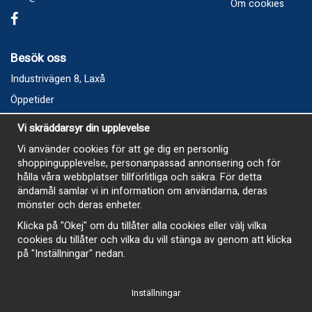
Om cookies
Besök oss
Industrivägen 8, Laxå
Öppetider
Vecka 32
Vi skräddarsyr din upplevelse
Måndag kl 9-12, kl 13 - 15
Vi använder cookies för att ge dig en personlig
Onsdag kl 9-12, kl 13 - 15
shoppingupplevelse, personanpassad annonsering och för
Tisdag, Tordag och Fredag stängt
hålla våra webbplatser tillförlitliga och säkra. För detta
ändamål samlar vi in information om användarna, deras
E-Handelsbutiken är öppen och paket skickas hela
mönster och deras enheter.
sommaren
Klicka på "Okej" om du tillåter alla cookies eller välj vilka
cookies du tillåter och vilka du vill stänga av genom att klicka
på "Inställningar" nedan.
Inställningar