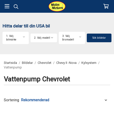
Hitta delar till din USA bil
1. Välj
3. Välj
2. Välj modell
Sök bildelar
bilmärke
årsmodell
Startsida
/
Bildelar
/
Chevrolet
/
Chevy II -Nova
/
Kylsystem
/
Vattenpump
Vattenpump Chevrolet
Sortering