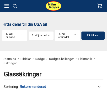
Hitta delar till din USA bil
1. Välj
3. Välj
2. Välj modell
Sök bildelar
bilmärke
årsmodell
Startsida
/
Bildelar
/
Dodge
/
Dodge Challenger
/
Elektronik
/
Säkringar
Glassäkringar
Sortering