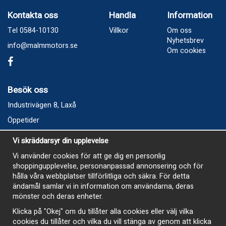
Kontakta oss
Handla
Information
Tel 0584-10130
Villkor
Om oss
Nyhetsbrev
info@malmmotors.se
Om cookies
Besök oss
Industrivägen 8, Laxå
Öppetider
Vecka 32
Vi skräddarsyr din upplevelse
Måndag kl 9-12, kl 13 - 15
Vi använder cookies för att ge dig en personlig
Onsdag kl 9-12, kl 13 - 15
shoppingupplevelse, personanpassad annonsering och för
Tisdag, Tordag och Fredag stängt
hålla våra webbplatser tillförlitliga och säkra. För detta
ändamål samlar vi in information om användarna, deras
E-Handelsbutiken är öppen och paket skickas hela
mönster och deras enheter.
sommaren
Klicka på "Okej" om du tillåter alla cookies eller välj vilka
cookies du tillåter och vilka du vill stänga av genom att klicka