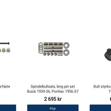
rfäste
Spindelbultsats, king pin set
Bult styrk
Buick 1934-56, Pontiac 1956-57
1
2 695 kr
Köp