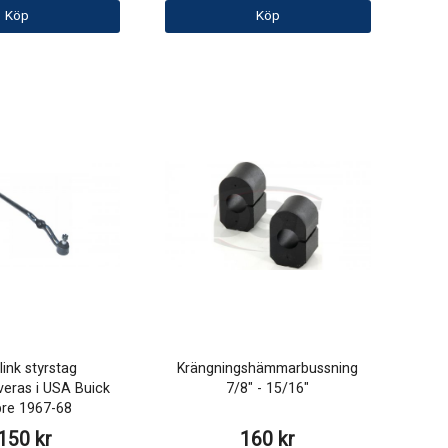
Köp
Köp
link styrstag
Krängningshämmarbussning
veras i USA Buick
7/8" - 15/16"
re 1967-68
150 kr
160 kr