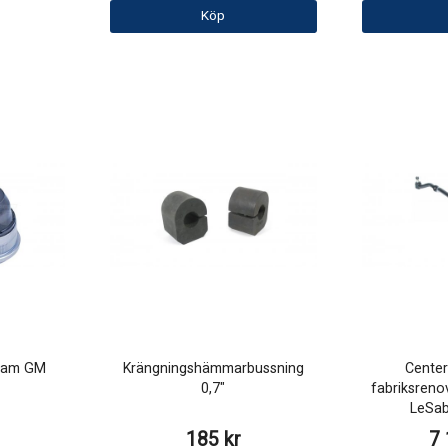
Köp
fram GM
Krängningshämmarbussning
Center
0,7"
fabriksreno
LeSab
185 kr
7 