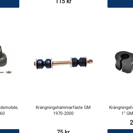
115 kr
ldsmobile,
Krängningshämmarfäste GM
Krängnings
-60
1970-2000
1" GM
2
75 kr