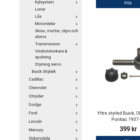
Kylsystem
Köp
Lister
Lås
Motordelar
Skruv, mutter, clips och
shims
Transmission
Vindrutetorkare &
spolning
Styrning servo
Buick Skylark
Cadillac
Chevrolet
Chrysler
Dodge
Yttre styrled Buick, O
Ford
Pontiac 1937
Lincoln
399 kr
Mercury
Oldsmobile