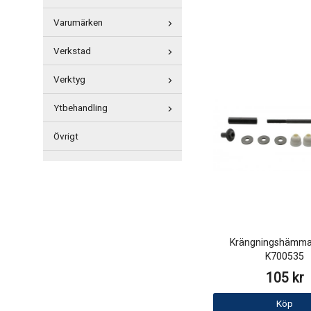
Varumärken
Verkstad
Verktyg
Ytbehandling
Övrigt
Krängningshämma
K700535
105 kr
Köp