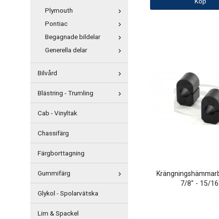
Köp
Plymouth
Pontiac
Begagnade bildelar
Generella delar
Bilvård
Blästring - Trumling
Cab - Vinyltak
Chassifärg
Färgborttagning
Krängningshämmarb
Gummifärg
7/8" - 15/16
Glykol - Spolarvätska
Lim & Spackel