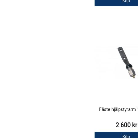
Köp
Fäste hjälpstyrarm
2 600 kr
Köp