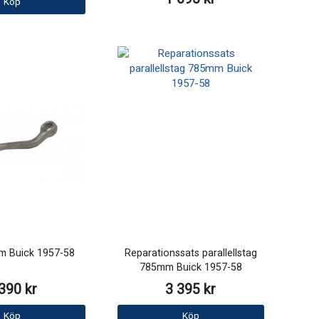
Köp
rm Buick 1957-58
Reparationssats parallellstag
785mm Buick 1957-58
390 kr
3 395 kr
Köp
Köp