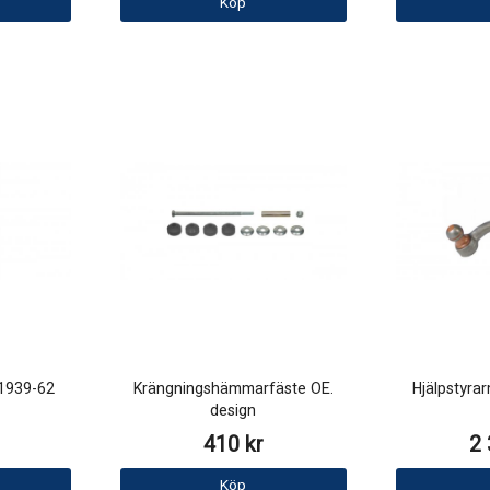
Köp
 1939-62
Krängningshämmarfäste OE.
Hjälpstyra
design
410 kr
2 
Köp