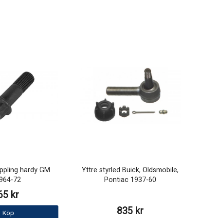
oppling hardy GM
Yttre styrled Buick, Oldsmobile,
964-72
Pontiac 1937-60
65 kr
835 kr
Köp