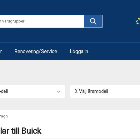
r
Renovering/Service
Logga in
odell
3. Välj årsmodell
vagn
r till Buick