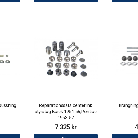
ussning
Reparationssats centerlink
Krängnin
styrstag Buick 1954-56,Pontiac
1953-57
7 325 kr
4