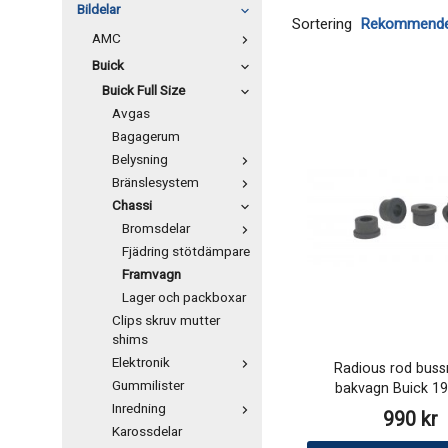
Bildelar
Sortering
AMC
Buick
Buick Full Size
Avgas
Bagagerum
Belysning
Bränslesystem
Chassi
Bromsdelar
Fjädring stötdämpare
Framvagn
Lager och packboxar
Clips skruv mutter
shims
Elektronik
Radious rod buss
Gummilister
bakvagn Buick 1
Inredning
990 kr
Karossdelar