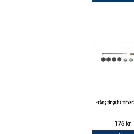
Krängningshämmarb
175 kr