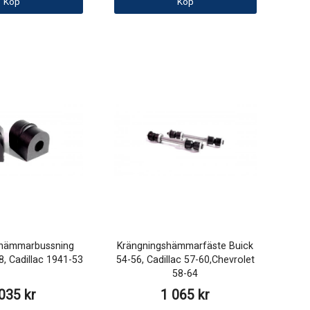
Köp
Köp
shämmarbussning
Krängningshämmarfäste Buick
8, Cadillac 1941-53
54-56, Cadillac 57-60,Chevrolet
58-64
035 kr
1 065 kr