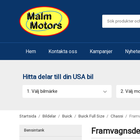
Hem
Kontakta oss
Kampanjer
Nyhete
Hitta delar till din USA bil
1. Välj bilmärke
2. Välj m
Startsida
/
Bildelar
/
Buick
/
Buick Full Size
/
Chassi
/
Fram
Framvagnsdela
Bensintank