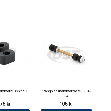
ämmarbussning 1"
Krängningshämmarfäste 1954-
64
75 kr
105 kr