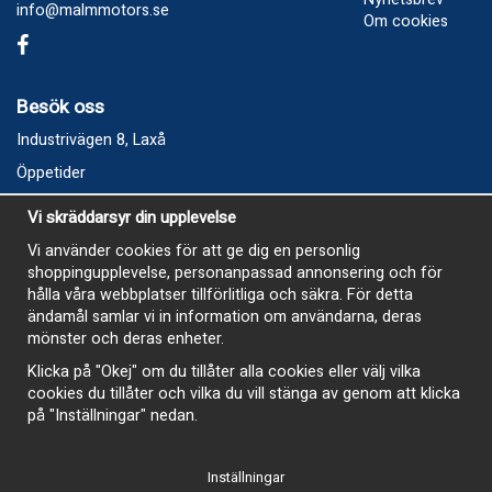
info@malmmotors.se
Om cookies
Besök oss
Industrivägen 8, Laxå
Öppetider
Vecka 32
Vi skräddarsyr din upplevelse
Måndag kl 9-12, kl 13 - 15
Vi använder cookies för att ge dig en personlig
Onsdag kl 9-12, kl 13 - 15
shoppingupplevelse, personanpassad annonsering och för
Tisdag, Tordag och Fredag stängt
hålla våra webbplatser tillförlitliga och säkra. För detta
ändamål samlar vi in information om användarna, deras
E-Handelsbutiken är öppen och paket skickas hela
mönster och deras enheter.
sommaren
Klicka på "Okej" om du tillåter alla cookies eller välj vilka
cookies du tillåter och vilka du vill stänga av genom att klicka
på "Inställningar" nedan.
Inställningar