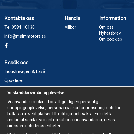
Kontakta oss
Handla
Information
Tel 0584-10130
Villkor
Om oss
Nyhetsbrev
info@malmmotors.se
Om cookies
Besök oss
Industrivägen 8, Laxå
Öppetider
Vecka 32
Vi skräddarsyr din upplevelse
Måndag kl 9-12, kl 13 - 15
Vi använder cookies för att ge dig en personlig
Onsdag kl 9-12, kl 13 - 15
shoppingupplevelse, personanpassad annonsering och för
Tisdag, Tordag och Fredag stängt
hålla våra webbplatser tillförlitliga och säkra. För detta
ändamål samlar vi in information om användarna, deras
E-Handelsbutiken är öppen och paket skickas hela
mönster och deras enheter.
sommaren