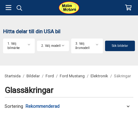
Hitta delar till din USA bil
1. Välj
3. Välj
2. Välj modell
Sök bildelar
bilmärke
årsmodell
Startsida
/
Bildelar
/
Ford
/
Ford Mustang
/
Elektronik
/
Säkringar
Glassäkringar
Sortering