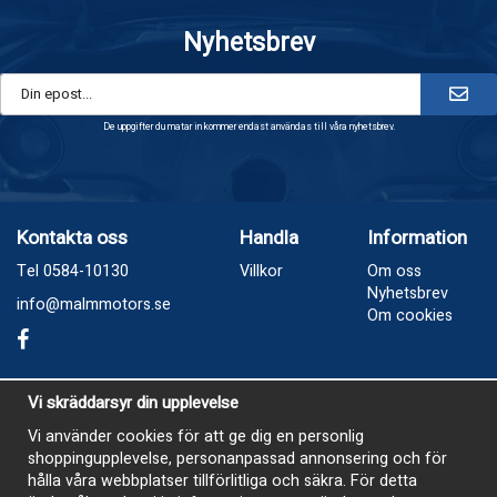
Nyhetsbrev
De uppgifter du matar in kommer endast användas till våra nyhetsbrev.
Kontakta oss
Handla
Information
Tel 0584-10130
Villkor
Om oss
Nyhetsbrev
info@malmmotors.se
Om cookies
Besök oss
Vi skräddarsyr din upplevelse
Industrivägen 8, Laxå
Vi använder cookies för att ge dig en personlig
shoppingupplevelse, personanpassad annonsering och för
Öppetider
hålla våra webbplatser tillförlitliga och säkra. För detta