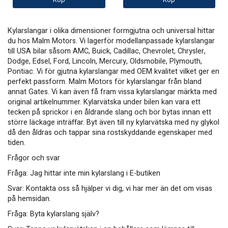
Kylarslangar i olika dimensioner formgjutna och universal hittar
du hos Malm Motors. Vi lagerför modellanpassade kylarslangar
till USA bilar såsom AMC, Buick, Cadillac, Chevrolet, Chrysler,
Dodge, Edsel, Ford, Lincoln, Mercury, Oldsmobile, Plymouth,
Pontiac. Vi för gjutna kylarslangar med OEM kvalitet vilket ger en
perfekt passform. Malm Motors för kylarslangar från bland
annat Gates. Vi kan även få fram vissa kylarslangar märkta med
original artikelnummer. Kylarvätska under bilen kan vara ett
tecken på sprickor i en åldrande slang och bör bytas innan ett
större läckage inträffar. Byt även till ny kylarvätska med ny glykol
då den åldras och tappar sina rostskyddande egenskaper med
tiden.
Frågor och svar
Fråga: Jag hittar inte min kylarslang i E-butiken
Svar: Kontakta oss så hjälper vi dig, vi har mer än det om visas
på hemsidan.
Fråga: Byta kylarslang själv?