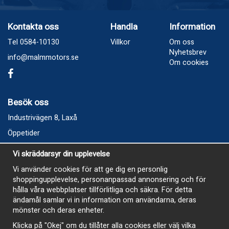
Kontakta oss
Handla
Information
Tel 0584-10130
Villkor
Om oss
Nyhetsbrev
info@malmmotors.se
Om cookies
Besök oss
Industrivägen 8, Laxå
Öppetider
Vecka 32
Vi skräddarsyr din upplevelse
Måndag kl 9-12, kl 13 - 15
Vi använder cookies för att ge dig en personlig
Onsdag kl 9-12, kl 13 - 15
shoppingupplevelse, personanpassad annonsering och för
Tisdag, Tordag och Fredag stängt
hålla våra webbplatser tillförlitliga och säkra. För detta
ändamål samlar vi in information om användarna, deras
E-Handelsbutiken är öppen och paket skickas hela
mönster och deras enheter.
sommaren
Klicka på "Okej" om du tillåter alla cookies eller välj vilka