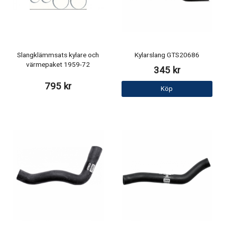
Slangklämmsats kylare och
Kylarslang GTS20686
värmepaket 1959-72
345 kr
795 kr
Köp