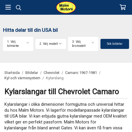
Hitta delar till din USA bil
1. Välj
3. Välj
2. Välj modell
Sök bildelar
bilmärke
årsmodell
Startsida
/
Bildelar
/
Chevrolet
/
Camaro 1967-1981
/
Kyl och värmesystem
/
Kylarslang
Kylarslangar till Chevrolet Camaro
Kylarslangar i olika dimensioner formgjutna och universal hittar
du hos Malm Motors. Vi lagerför modellanpassade kylarslangar
till USA bilar. Vi kan erbjuda gjutna kylarslangar med OEM kvalitet
vilket ger en perfekt passform. Malm Motors för
kylarslangar från bland annat Gates. Vi kan även få fram vissa