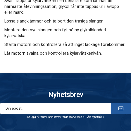
Svar: Tappa ur kylarvätskan i en behållare som lämnas till
närmaste åtevinningssation, glykol får inte tappas ur i avlopp
eller mark.
Lossa slangklämmor och ta bort den trasiga slangen
Montera den nya slangen och fyll på ny glykolblandad
kylarvätska.
Starta motorn och kontrollera så att inget läckage förekommer.
Låt motorn svalna och kontrollera kylarvätskenivån.
Nyhetsbrev
De uppgifter du matar in kommer endast användas till våra nyhetsbrev.