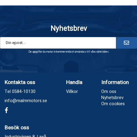
Nyhetsbrev
De uppgifter du matar in kommer endast användas till våra nyhetsbrev.
Kontakta oss
Handla
Information
Tel 0584-10130
Villkor
Om oss
Nyhetsbrev
info@malmmotors.se
Om cookies
Besök oss
Industrivägen 8, Laxå