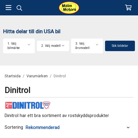
Hitta delar till din USA bil
1. Välj
3. Välj
2. Välj modell
Sök bildelar
bilmärke
årsmodell
Startsida
/
Varumärken
/
Dinitrol
Dinitrol
Dinitrol har ett bra sortiment av rostskyddsprodukter
Sortering